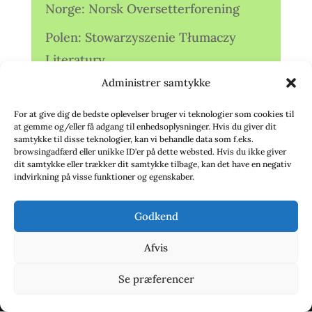
Norge: Norsk Oversetterforening
Polen: Stowarzyszenie Tłumaczy
Literatury
Administrer samtykke
Storbritannien: Translators
Association (TA)
For at give dig de bedste oplevelser bruger vi teknologier som cookies til
at gemme og/eller få adgang til enhedsoplysninger. Hvis du giver dit
Sverige: Översättarsektionen (Ö.)
samtykke til disse teknologier, kan vi behandle data som f.eks.
browsingadfærd eller unikke ID'er på dette websted. Hvis du ikke giver
dit samtykke eller trækker dit samtykke tilbage, kan det have en negativ
Sverige: Översättarcentrum (ÖC)
indvirkning på visse funktioner og egenskaber.
Tyskland: Verbands
Godkend
deutschsprachiger Übersetzer (VdÜ)
Afvis
Se præferencer
© 2020 - Babelfisken