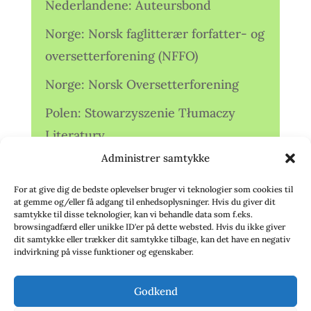
Nederlandene: Auteursbond
Norge: Norsk faglitterær forfatter- og
oversetterforening (NFFO)
Norge: Norsk Oversetterforening
Polen: Stowarzyszenie Tłumaczy
Literatury
Administrer samtykke
Storbritannien: Translators
Association (TA)
For at give dig de bedste oplevelser bruger vi teknologier som cookies til
at gemme og/eller få adgang til enhedsoplysninger. Hvis du giver dit
Sverige: Översättarsektionen (Ö.)
samtykke til disse teknologier, kan vi behandle data som f.eks.
browsingadfærd eller unikke ID'er på dette websted. Hvis du ikke giver
dit samtykke eller trækker dit samtykke tilbage, kan det have en negativ
Sverige: Översättarcentrum (ÖC)
indvirkning på visse funktioner og egenskaber.
Tyskland: Verbands
Godkend
deutschsprachiger Übersetzer (VdÜ)