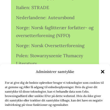
Italien: STRADE
Nederlandene: Auteursbond
Norge: Norsk faglitterær forfatter- og
oversetterforening (NFFO)
Norge: Norsk Oversetterforening
Polen: Stowarzyszenie Tłumaczy
Literatury
Administrer samtykke
Storbritannien: Translators
Association (TA)
For at give dig de bedste oplevelser bruger vi teknologier som cookies til
at gemme og/eller få adgang til enhedsoplysninger. Hvis du giver dit
Sverige: Översättarsektionen (Ö.)
samtykke til disse teknologier, kan vi behandle data som f.eks.
browsingadfærd eller unikke ID'er på dette websted. Hvis du ikke giver
dit samtykke eller trækker dit samtykke tilbage, kan det have en negativ
Sverige: Översättarcentrum (ÖC)
indvirkning på visse funktioner og egenskaber.