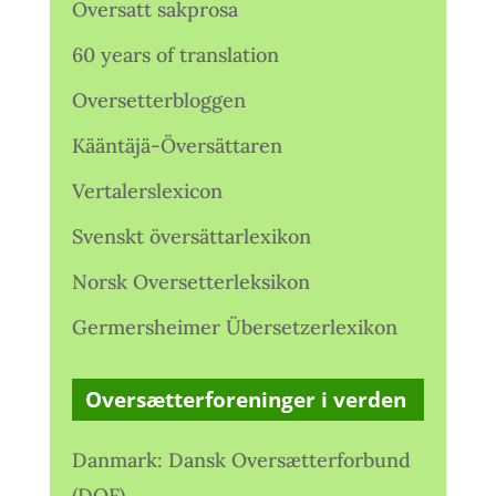
Oversatt sakprosa
60 years of translation
Oversetterbloggen
Kääntäjä-Översättaren
Vertalerslexicon
Svenskt översättarlexikon
Norsk Oversetterleksikon
Germersheimer Übersetzerlexikon
Oversætterforeninger i verden
Danmark: Dansk Oversætterforbund
(DOF)