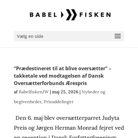
Vælg en side
“Prædestineret til at blive oversætter” –
takketale ved modtagelsen af Dansk
Oversætterforbunds Ærespris
af
BabelfiskenJW
|
maj 25, 2026
|
Nyheder og
begivenheder
,
Prisuddelinger
Den 6. maj blev oversætterparret Judyta
Preis og Jørgen Herman Monrad fejret ved
en reception i Dansk Forfatterforenings