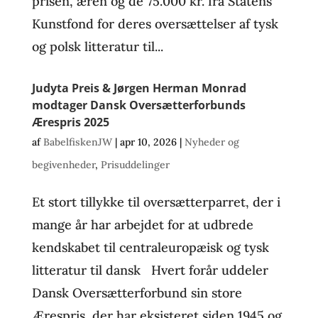
prisen, æren og de 75.000 kr. fra Statens
Kunstfond for deres oversættelser af tysk
og polsk litteratur til...
Judyta Preis & Jørgen Herman Monrad
modtager Dansk Oversætterforbunds
Ærespris 2025
af
BabelfiskenJW
|
apr 10, 2026
|
Nyheder og
begivenheder
,
Prisuddelinger
Et stort tillykke til oversætterparret, der i
mange år har arbejdet for at udbrede
kendskabet til centraleuropæisk og tysk
litteratur til dansk Hvert forår uddeler
Dansk Oversætterforbund sin store
Ærespris, der har eksisteret siden 1945 og