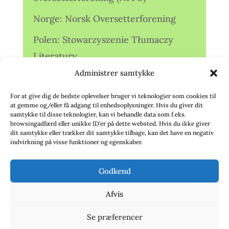
Norge: Norsk Oversetterforening
Polen: Stowarzyszenie Tłumaczy
Literatury
Administrer samtykke
Storbritannien: Translators
Association (TA)
For at give dig de bedste oplevelser bruger vi teknologier som cookies til
at gemme og/eller få adgang til enhedsoplysninger. Hvis du giver dit
Sverige: Översättarsektionen (Ö.)
samtykke til disse teknologier, kan vi behandle data som f.eks.
browsingadfærd eller unikke ID'er på dette websted. Hvis du ikke giver
dit samtykke eller trækker dit samtykke tilbage, kan det have en negativ
Sverige: Översättarcentrum (ÖC)
indvirkning på visse funktioner og egenskaber.
Tyskland: Verbands
Godkend
deutschsprachiger Übersetzer (VdÜ)
Afvis
Se præferencer
© 2020 - Babelfisken