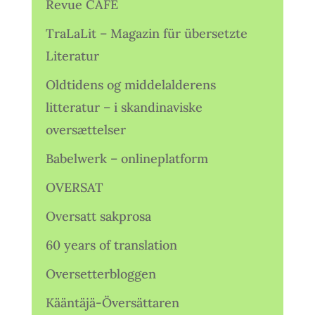
Revue CAFÉ
TraLaLit – Magazin für übersetzte
Literatur
Oldtidens og middelalderens
litteratur – i skandinaviske
oversættelser
Babelwerk – onlineplatform
OVERSAT
Oversatt sakprosa
60 years of translation
Oversetterbloggen
Kääntäjä-Översättaren