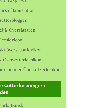
satt sakprosa
ars of translation
setterbloggen
täjä-Översättaren
lerslexicon
skt översättarlexikon
k Oversetterleksikon
ersheimer Übersetzerlexikon
rsætterforeninger i
rden
ark: Dansk