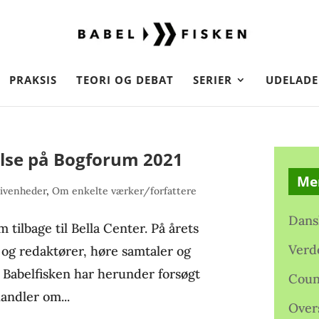
PRAKSIS
TEORI OG DEBAT
SERIER
UDELADE
lse på Bogforum 2021
Me
ivenheder
,
Om enkelte værker/forfattere
Dans
tilbage til Bella Center. På årets
Verd
og redaktører, høre samtaler og
 Babelfisken har herunder forsøgt
Coun
andler om...
Over