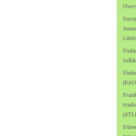
Over
Euro
Asso
Litté
Finl
tulkk
Finl
(KAO
Frank
tradu
(ATL
Irlan