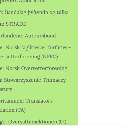
preters Association
nd: Bandalag þýðenda og túlka
ien: STRADE
rlandene: Auteursbond
: Norsk faglitterær forfatter-
versetterforening (NFFO)
e: Norsk Oversetterforening
n: Stowarzyszenie Tłumaczy
ratury
ritannien: Translators
iation (TA)
ge: Översättarsektionen (Ö.)