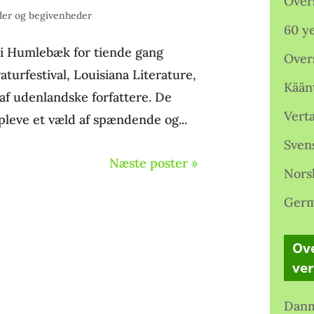
Over
er og begivenheder
60 ye
 i Humlebæk for tiende gang
Over
aturfestival, Louisiana Literature,
Kään
af udenlandske forfattere. De
Verta
leve et væld af spændende og...
Sven
Næste poster »
Nors
Germ
Ove
ve
Danm