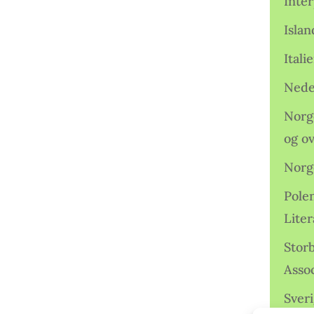
Inter
Isla
Ital
Nede
Norge
og o
Norg
Pole
Lite
Storb
Assoc
Sveri