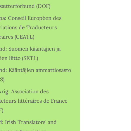
sætterforbund (DOF)
pa: Conseil Européen des
ciations de Traducteurs
raires (CEATL)
and: Suomen kääntäjien ja
ien liitto (SKTL)
and: Kääntäjien ammattiosasto
S)
rig: Association des
cteurs littéraires de France
F)
d: Irish Translators’ and