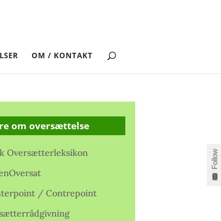
LSER
OM / KONTAKT
re om oversættelse
k Oversætterleksikon
Follow
enOversat
terpoint / Contrepoint
sætterrådgivning