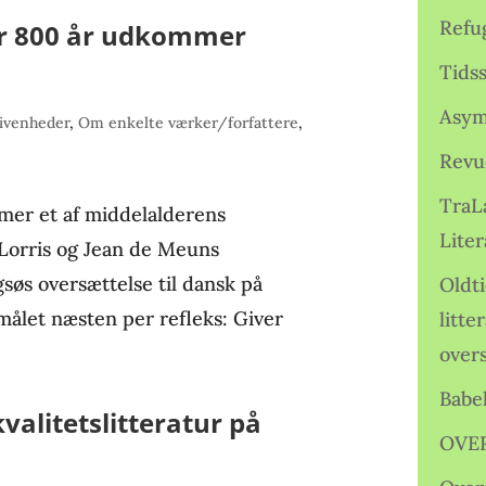
Refu
ter 800 år udkommer
Tids
Asym
ivenheder
,
Om enkelte værker/forfattere
,
Revu
TraL
mer et af middelalderens
Liter
Lorris og Jean de Meuns
søs oversættelse til dansk på
Oldt
smålet næsten per refleks: Giver
litte
over
Babe
kvalitetslitteratur på
OVE