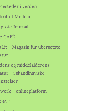
giesteder i verden
skriftet Mellom
ptote Journal
e CAFÉ
aLit – Magazin für übersetzte
atur
idens og middelalderens
ratur – i skandinaviske
sættelser
lwerk – onlineplatform
RSAT