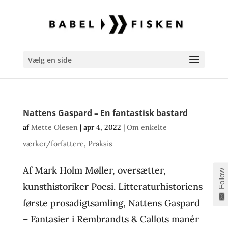
Vælg en side
Nattens Gaspard – En fantastisk bastard
af
Mette Olesen
|
apr 4, 2022
|
Om enkelte
værker/forfattere
,
Praksis
Af Mark Holm Møller, oversætter,
Follow
kunsthistoriker Poesi. Litteraturhistoriens
første prosadigtsamling, Nattens Gaspard
– Fantasier i Rembrandts & Callots manér