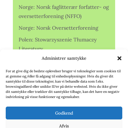
Norge: Norsk faglitterær forfatter- og
oversetterforening (NFFO)
Norge: Norsk Oversetterforening
Polen: Stowarzyszenie Tłumaczy
Literatury
Administrer samtykke
Storbritannien: Translators
Association (TA)
For at give dig de bedste oplevelser bruger vi teknologier som cookies til
at gemme og/eller få adgang til enhedsoplysninger. Hvis du giver dit
Sverige: Översättarsektionen (Ö.)
samtykke til disse teknologier, kan vi behandle data som f.eks.
browsingadfærd eller unikke ID'er på dette websted. Hvis du ikke giver
dit samtykke eller trækker dit samtykke tilbage, kan det have en negativ
Sverige: Översättarcentrum (ÖC)
indvirkning på visse funktioner og egenskaber.
Tyskland: Verbands
Godkend
deutschsprachiger Übersetzer (VdÜ)
Afvis