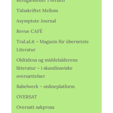
Refugiesteder i verden
Tidsskriftet Mellom
Asymptote Journal
Revue CAFÉ
TraLaLit – Magazin für übersetzte
Literatur
Oldtidens og middelalderens
litteratur – i skandinaviske
oversættelser
Babelwerk – onlineplatform
OVERSAT
Oversatt sakprosa