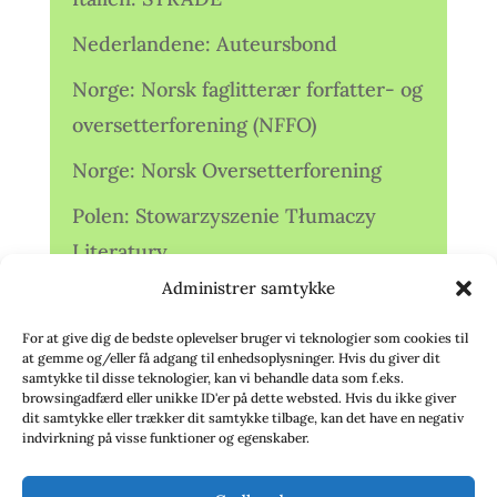
Nederlandene: Auteursbond
Norge: Norsk faglitterær forfatter- og
oversetterforening (NFFO)
Norge: Norsk Oversetterforening
Polen: Stowarzyszenie Tłumaczy
Literatury
Administrer samtykke
Storbritannien: Translators
Association (TA)
For at give dig de bedste oplevelser bruger vi teknologier som cookies til
at gemme og/eller få adgang til enhedsoplysninger. Hvis du giver dit
Sverige: Översättarsektionen (Ö.)
samtykke til disse teknologier, kan vi behandle data som f.eks.
browsingadfærd eller unikke ID'er på dette websted. Hvis du ikke giver
dit samtykke eller trækker dit samtykke tilbage, kan det have en negativ
Sverige: Översättarcentrum (ÖC)
indvirkning på visse funktioner og egenskaber.
Tyskland: Verbands