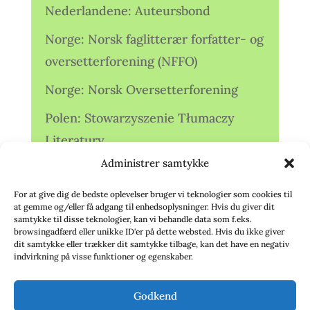
Nederlandene: Auteursbond
Norge: Norsk faglitterær forfatter- og
oversetterforening (NFFO)
Norge: Norsk Oversetterforening
Polen: Stowarzyszenie Tłumaczy
Literatury
Administrer samtykke
Storbritannien: Translators
Association (TA)
For at give dig de bedste oplevelser bruger vi teknologier som cookies til
at gemme og/eller få adgang til enhedsoplysninger. Hvis du giver dit
Sverige: Översättarsektionen (Ö.)
samtykke til disse teknologier, kan vi behandle data som f.eks.
browsingadfærd eller unikke ID'er på dette websted. Hvis du ikke giver
dit samtykke eller trækker dit samtykke tilbage, kan det have en negativ
Sverige: Översättarcentrum (ÖC)
indvirkning på visse funktioner og egenskaber.
Tyskland: Verbands
Godkend
deutschsprachiger Übersetzer (VdÜ)