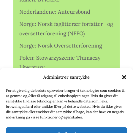
Nederlandene: Auteursbond
Norge: Norsk faglitterær forfatter- og
oversetterforening (NFFO)
Norge: Norsk Oversetterforening
Polen: Stowarzyszenie Tłumaczy
Literatury
Administrer samtykke
Storbritannien: Translators
Association (TA)
For at give dig de bedste oplevelser bruger vi teknologier som cookies til
at gemme og/eller få adgang til enhedsoplysninger. Hvis du giver dit
Sverige: Översättarsektionen (Ö.)
samtykke til disse teknologier, kan vi behandle data som f.eks.
browsingadfærd eller unikke ID'er på dette websted. Hvis du ikke giver
dit samtykke eller trækker dit samtykke tilbage, kan det have en negativ
Sverige: Översättarcentrum (ÖC)
indvirkning på visse funktioner og egenskaber.
Tyskland: Verbands