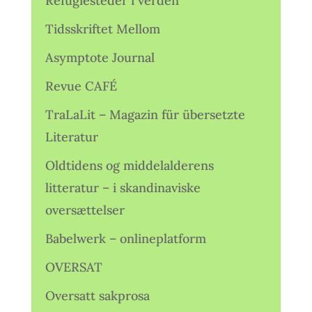
Refugiesteder i verden
Tidsskriftet Mellom
Asymptote Journal
Revue CAFÉ
TraLaLit – Magazin für übersetzte
Literatur
Oldtidens og middelalderens
litteratur – i skandinaviske
oversættelser
Babelwerk – onlineplatform
OVERSAT
Oversatt sakprosa