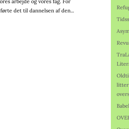
ores arbejde og vores fag. For
Refu
førte det til dannelsen af den...
Tids
Asym
Revu
TraL
Liter
Oldt
litte
over
Babe
OVE