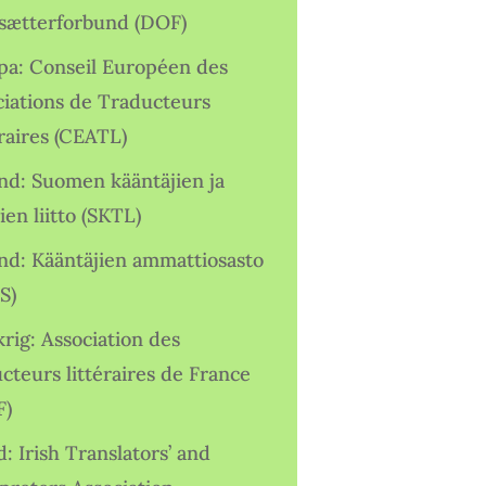
sætterforbund (DOF)
pa: Conseil Européen des
ciations de Traducteurs
raires (CEATL)
and: Suomen kääntäjien ja
ien liitto (SKTL)
and: Kääntäjien ammattiosasto
S)
rig: Association des
cteurs littéraires de France
F)
d: Irish Translators’ and