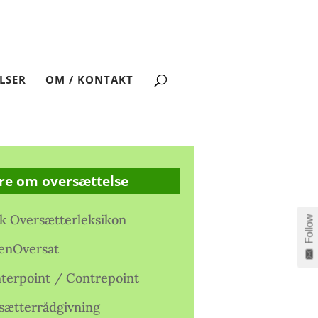
LSER
OM / KONTAKT
re om oversættelse
k Oversætterleksikon
Follow
enOversat
terpoint / Contrepoint
sætterrådgivning