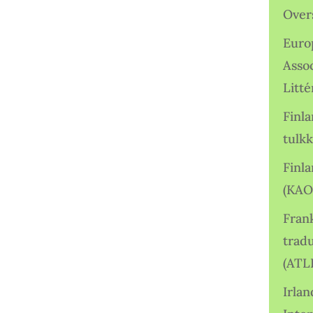
Over
Euro
Asso
Litté
Finl
tulkk
Finl
(KAO
Frank
tradu
(ATL
Irlan