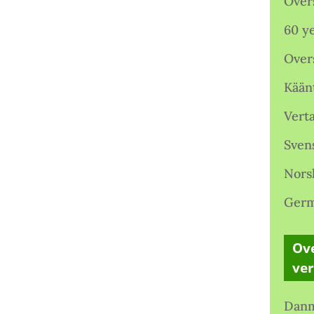
Over
60 ye
Over
Kään
Verta
Sven
Nors
Germ
Ove
ve
Danm