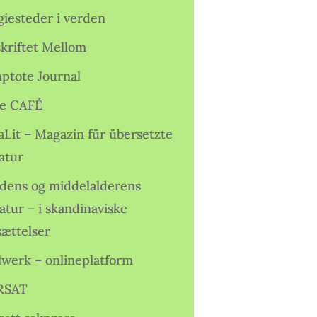
giesteder i verden
skriftet Mellom
ptote Journal
e CAFÉ
aLit – Magazin für übersetzte
atur
idens og middelalderens
ratur – i skandinaviske
sættelser
lwerk – onlineplatform
RSAT