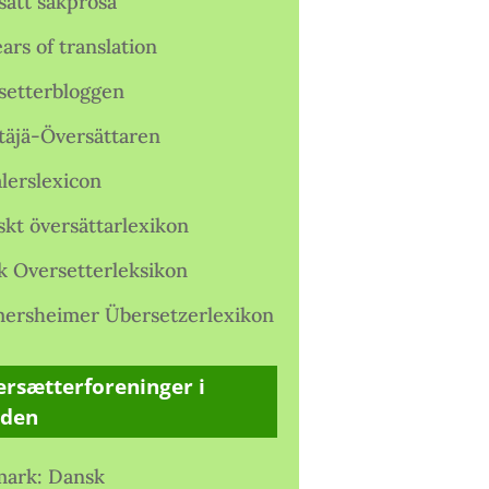
satt sakprosa
ars of translation
setterbloggen
täjä-Översättaren
lerslexicon
skt översättarlexikon
k Oversetterleksikon
ersheimer Übersetzerlexikon
rsætterforeninger i
rden
ark: Dansk