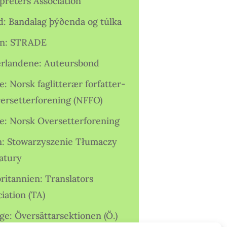
preters Association
nd: Bandalag þýðenda og túlka
ien: STRADE
rlandene: Auteursbond
: Norsk faglitterær forfatter-
versetterforening (NFFO)
e: Norsk Oversetterforening
n: Stowarzyszenie Tłumaczy
ratury
ritannien: Translators
iation (TA)
ge: Översättarsektionen (Ö.)