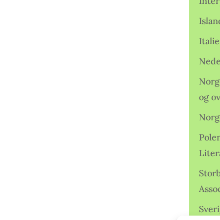
Inter
Isla
Ital
Nede
Norge
og o
Norg
Pole
Lite
Storb
Assoc
Sveri