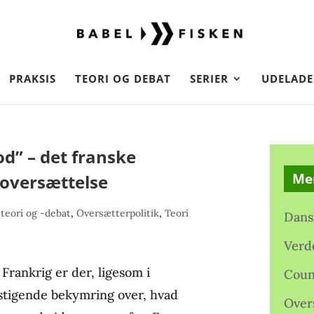
PRAKSIS
TEORI OG DEBAT
SERIER
UDELADE
od” – det franske
Me
 oversættelse
teori og -debat
,
Oversætterpolitik
,
Teori
Dans
Verd
Frankrig er der, ligesom i
Coun
 stigende bekymring over, hvad
Over