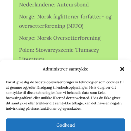
Nederlandene: Auteursbond
Norge: Norsk faglitterær forfatter- og
oversetterforening (NFFO)
Norge: Norsk Oversetterforening
Polen: Stowarzyszenie Tłumaczy
Literatury
Administrer samtykke
Storbritannien: Translators
Association (TA)
For at give dig de bedste oplevelser bruger vi teknologier som cookies til
at gemme og/eller få adgang til enhedsoplysninger. Hvis du giver dit
Sverige: Översättarsektionen (Ö.)
samtykke til disse teknologier, kan vi behandle data som f.eks.
browsingadfærd eller unikke ID'er på dette websted. Hvis du ikke giver
dit samtykke eller trækker dit samtykke tilbage, kan det have en negativ
Sverige: Översättarcentrum (ÖC)
indvirkning på visse funktioner og egenskaber.
Tyskland: Verbands
Godkend
deutschsprachiger Übersetzer (VdÜ)