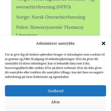
oversetterforening (NFFO)
Norge: Norsk Oversetterforening
Polen: Stowarzyszenie Tłumaczy
Literatury
Administrer samtykke
Storbritannien: Translators
Association (TA)
For at give dig de bedste oplevelser bruger vi teknologier som cookies til
at gemme og/eller få adgang til enhedsoplysninger. Hvis du giver dit
Sverige: Översättarsektionen (Ö.)
samtykke til disse teknologier, kan vi behandle data som f.eks.
browsingadfærd eller unikke ID'er på dette websted. Hvis du ikke giver
dit samtykke eller trækker dit samtykke tilbage, kan det have en negativ
Sverige: Översättarcentrum (ÖC)
indvirkning på visse funktioner og egenskaber.
Tyskland: Verbands
Godkend
deutschsprachiger Übersetzer (VdÜ)
Afvis