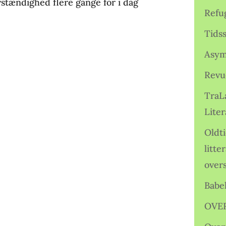
lvstændighed flere gange for i dag
Refu
Tids
Asym
Revu
TraL
Liter
Oldt
litte
over
Babe
OVE