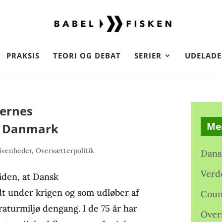
PRAKSIS
TEORI OG DEBAT
SERIER
UDELADE
ternes
Me
 i Danmark
ivenheder
,
Oversætterpolitik
Dans
Verd
iden, at Dansk
dt under krigen og som udløber af
Coun
raturmiljø dengang. I de 75 år har
Over