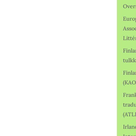
Over
Euro
Asso
Litté
Finl
tulkk
Finl
(KAO
Frank
tradu
(ATL
Irlan