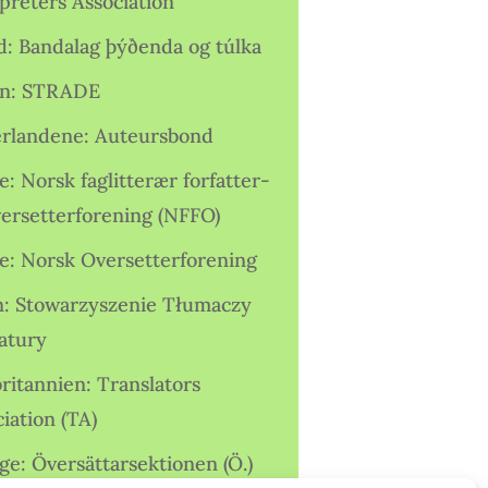
preters Association
nd: Bandalag þýðenda og túlka
ien: STRADE
rlandene: Auteursbond
: Norsk faglitterær forfatter-
versetterforening (NFFO)
e: Norsk Oversetterforening
n: Stowarzyszenie Tłumaczy
ratury
ritannien: Translators
iation (TA)
ge: Översättarsektionen (Ö.)