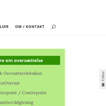
LSER
OM / KONTAKT
re om oversættelse
k Oversætterleksikon
Follow
enOversat
terpoint / Contrepoint
sætterrådgivning