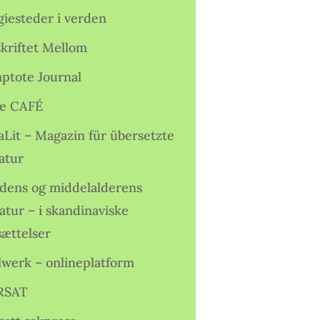
giesteder i verden
skriftet Mellom
ptote Journal
e CAFÉ
aLit – Magazin für übersetzte
atur
idens og middelalderens
ratur – i skandinaviske
sættelser
lwerk – onlineplatform
RSAT