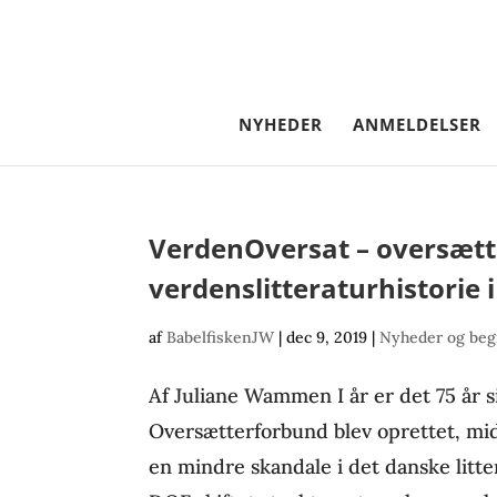
NYHEDER
ANMELDELSER
VerdenOversat – oversæt
verdenslitteraturhistorie
af
BabelfiskenJW
|
dec 9, 2019
|
Nyheder og beg
Af Juliane Wammen I år er det 75 år s
Oversætterforbund blev oprettet, mi
en mindre skandale i det danske litte