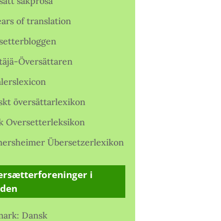
satt sakprosa
ars of translation
setterbloggen
täjä-Översättaren
lerslexicon
skt översättarlexikon
k Oversetterleksikon
ersheimer Übersetzerlexikon
rsætterforeninger i
rden
ark: Dansk