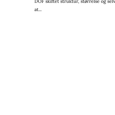
DOF skiftet struktur, størrelse og se
at...