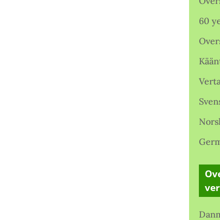
Over
60 ye
Over
Kään
Verta
Sven
Nors
Germ
Ove
ve
Danm