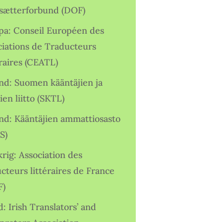
sætterforbund (DOF)
pa: Conseil Européen des
ciations de Traducteurs
raires (CEATL)
and: Suomen kääntäjien ja
ien liitto (SKTL)
and: Kääntäjien ammattiosasto
S)
rig: Association des
cteurs littéraires de France
F)
d: Irish Translators’ and