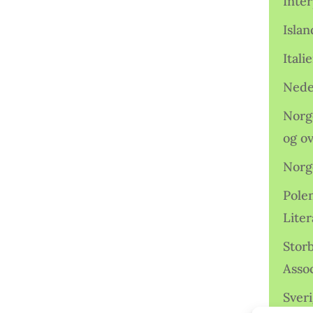
Inter
Isla
Ital
Nede
Norge
og o
Norg
Pole
Lite
Storb
Assoc
Sveri