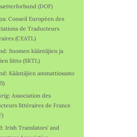
sætterforbund (DOF)
pa: Conseil Européen des
ciations de Traducteurs
raires (CEATL)
and: Suomen kääntäjien ja
ien liitto (SKTL)
and: Kääntäjien ammattiosasto
S)
rig: Association des
cteurs littéraires de France
F)
d: Irish Translators’ and