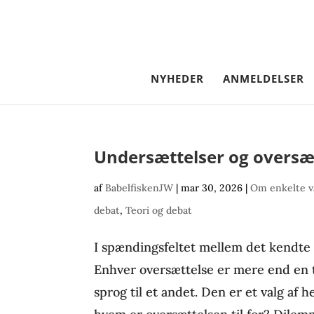
NYHEDER
ANMELDELSER
Undersættelser og oversætt
af
BabelfiskenJW
|
mar 30, 2026
|
Om enkelte v
debat
,
Teori og debat
I spændingsfeltet mellem det kendt
Enhver oversættelse er mere end en t
sprog til et andet. Den er et valg af h