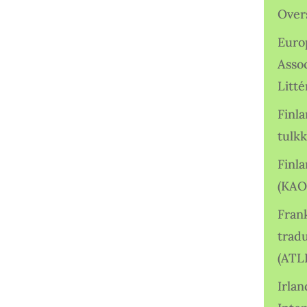
Over
Euro
Asso
Litté
Finl
tulkk
Finl
(KAO
Frank
tradu
(ATL
Irlan