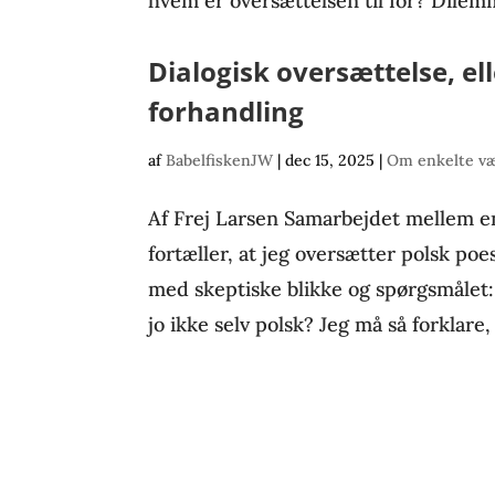
hvem er oversættelsen til for? Dilem
Dialogisk oversættelse, el
forhandling
af
BabelfiskenJW
|
dec 15, 2025
|
Om enkelte væ
Af Frej Larsen Samarbejdet mellem e
fortæller, at jeg oversætter polsk poes
med skeptiske blikke og spørgsmålet:
jo ikke selv polsk? Jeg må så forklare, a