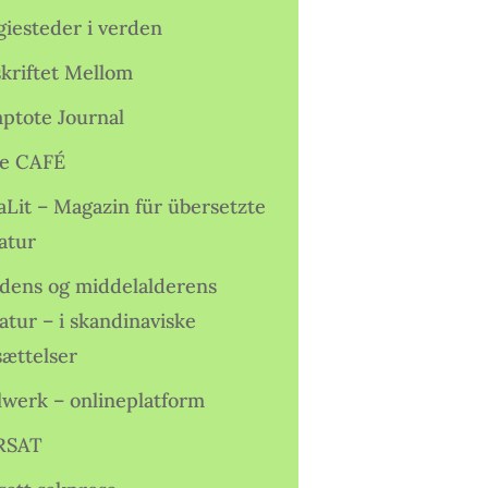
giesteder i verden
skriftet Mellom
ptote Journal
e CAFÉ
aLit – Magazin für übersetzte
atur
idens og middelalderens
ratur – i skandinaviske
sættelser
lwerk – onlineplatform
RSAT