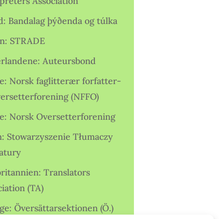
preters Association
nd: Bandalag þýðenda og túlka
ien: STRADE
rlandene: Auteursbond
: Norsk faglitterær forfatter-
versetterforening (NFFO)
e: Norsk Oversetterforening
n: Stowarzyszenie Tłumaczy
ratury
ritannien: Translators
iation (TA)
ge: Översättarsektionen (Ö.)