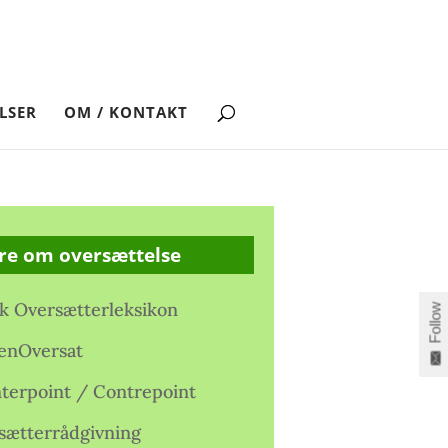
LSER
OM / KONTAKT
re om oversættelse
k Oversætterleksikon
Follow
enOversat
terpoint / Contrepoint
sætterrådgivning