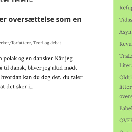
maet mellem...
Refu
ler oversættelse som en
Tids
Asym
rker/forfattere
,
Teori og debat
Revu
TraL
n polak og en dansker Når jeg
Liter
i til dansk, bliver jeg altid mødt
 hvordan kan du dog det, du taler
Oldt
t det sker i...
litte
over
Babe
OVE