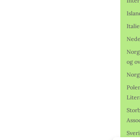
Inter
Isla
Ital
Nede
Norge
og o
Norg
Pole
Lite
Storb
Assoc
Sveri