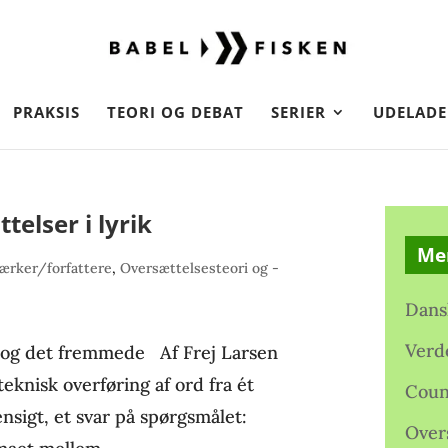
PRAKSIS
TEORI OG DEBAT
SERIER
UDELADE
elser i lyrik
Me
ærker/forfattere
,
Oversættelsesteori og -
Dans
Verd
e og det fremmede Af Frej Larsen
eknisk overføring af ord fra ét
Coun
ensigt, et svar på spørgsmålet:
Over