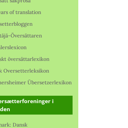
satt sakprosa
ars of translation
setterbloggen
täjä-Översättaren
lerslexicon
skt översättarlexikon
k Oversetterleksikon
ersheimer Übersetzerlexikon
rsætterforeninger i
rden
ark: Dansk