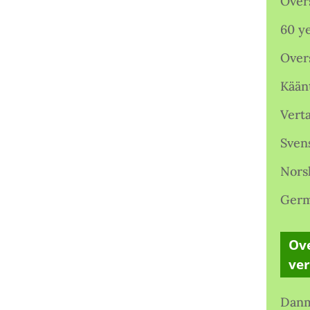
Over
60 ye
Over
Kään
Verta
Sven
Nors
Germ
Ove
ve
Danm