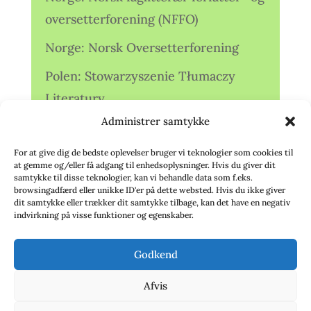
oversetterforening (NFFO)
Norge: Norsk Oversetterforening
Polen: Stowarzyszenie Tłumaczy
Literatury
Administrer samtykke
Storbritannien: Translators
Association (TA)
For at give dig de bedste oplevelser bruger vi teknologier som cookies til
at gemme og/eller få adgang til enhedsoplysninger. Hvis du giver dit
Sverige: Översättarsektionen (Ö.)
samtykke til disse teknologier, kan vi behandle data som f.eks.
browsingadfærd eller unikke ID'er på dette websted. Hvis du ikke giver
dit samtykke eller trækker dit samtykke tilbage, kan det have en negativ
Sverige: Översättarcentrum (ÖC)
indvirkning på visse funktioner og egenskaber.
Tyskland: Verbands
Godkend
deutschsprachiger Übersetzer (VdÜ)
Afvis