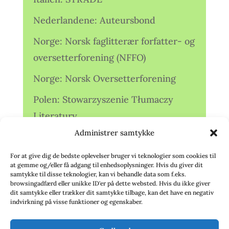
Nederlandene: Auteursbond
Norge: Norsk faglitterær forfatter- og
oversetterforening (NFFO)
Norge: Norsk Oversetterforening
Polen: Stowarzyszenie Tłumaczy
Literatury
Administrer samtykke
Storbritannien: Translators
Association (TA)
For at give dig de bedste oplevelser bruger vi teknologier som cookies til
at gemme og/eller få adgang til enhedsoplysninger. Hvis du giver dit
Sverige: Översättarsektionen (Ö.)
samtykke til disse teknologier, kan vi behandle data som f.eks.
browsingadfærd eller unikke ID'er på dette websted. Hvis du ikke giver
dit samtykke eller trækker dit samtykke tilbage, kan det have en negativ
Sverige: Översättarcentrum (ÖC)
indvirkning på visse funktioner og egenskaber.
Tyskland: Verbands