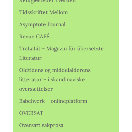
Refugiesteder i verden
Tidsskriftet Mellom
Asymptote Journal
Revue CAFÉ
TraLaLit – Magazin für übersetzte
Literatur
Oldtidens og middelalderens
litteratur – i skandinaviske
oversættelser
Babelwerk – onlineplatform
OVERSAT
Oversatt sakprosa