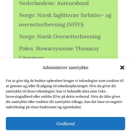
Nederlandene: Auteursbond
Norge: Norsk faglitterær forfatter- og
oversetterforening (NFFO)
Norge: Norsk Oversetterforening
Polen: Stowarzyszenie Tłumaczy
Literatury
Administrer samtykke
Storbritannien: Translators
Association (TA)
For at give dig de bedste oplevelser bruger vi teknologier som cookies til
at gemme og/eller få adgang til enhedsoplysninger. Hvis du giver dit
Sverige: Översättarsektionen (Ö.)
samtykke til disse teknologier, kan vi behandle data som f.eks.
browsingadfærd eller unikke ID'er på dette websted. Hvis du ikke giver
dit samtykke eller trækker dit samtykke tilbage, kan det have en negativ
Sverige: Översättarcentrum (ÖC)
indvirkning på visse funktioner og egenskaber.
Tyskland: Verbands
Godkend
deutschsprachiger Übersetzer (VdÜ)