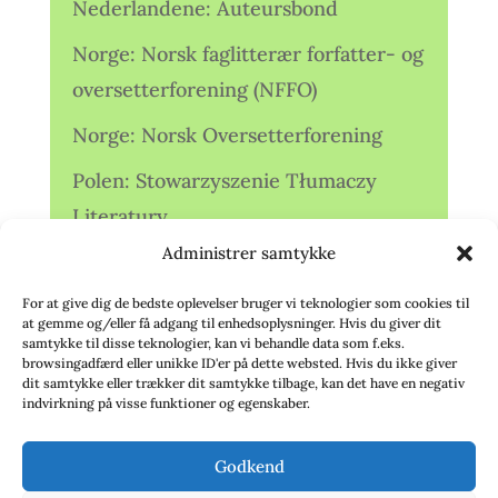
Nederlandene: Auteursbond
Norge: Norsk faglitterær forfatter- og
oversetterforening (NFFO)
Norge: Norsk Oversetterforening
Polen: Stowarzyszenie Tłumaczy
Literatury
Administrer samtykke
Storbritannien: Translators
Association (TA)
For at give dig de bedste oplevelser bruger vi teknologier som cookies til
at gemme og/eller få adgang til enhedsoplysninger. Hvis du giver dit
Sverige: Översättarsektionen (Ö.)
samtykke til disse teknologier, kan vi behandle data som f.eks.
browsingadfærd eller unikke ID'er på dette websted. Hvis du ikke giver
dit samtykke eller trækker dit samtykke tilbage, kan det have en negativ
Sverige: Översättarcentrum (ÖC)
indvirkning på visse funktioner og egenskaber.
Tyskland: Verbands
Godkend
deutschsprachiger Übersetzer (VdÜ)