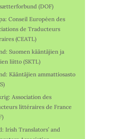
sætterforbund (DOF)
pa: Conseil Européen des
ciations de Traducteurs
raires (CEATL)
and: Suomen kääntäjien ja
ien liitto (SKTL)
and: Kääntäjien ammattiosasto
S)
rig: Association des
cteurs littéraires de France
F)
d: Irish Translators’ and