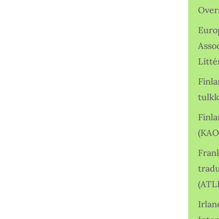
Over
Euro
Asso
Litté
Finl
tulkk
Finl
(KAO
Frank
tradu
(ATL
Irlan