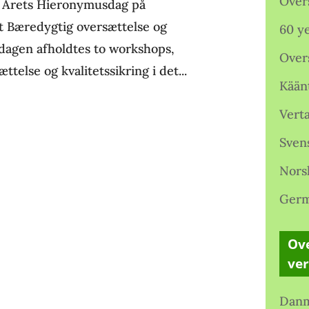
Over
 Årets Hieronymusdag på
t Bæredygtig oversættelse og
60 ye
ddagen afholdtes to workshops,
Over
telse og kvalitetssikring i det...
Kään
Verta
Sven
Nors
Germ
Ove
ve
Danm