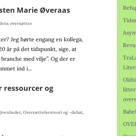
Refu
sten Marie Øveraas
Tids
ens oversætter
Asym
ter? Jeg hørte engang en kollega,
Revu
0 år på det tidspunkt, sige, at
TraL
r branche med vilje”. Og der er
Liter
mmet ind i...
Oldt
r ressourcer og
litte
over
Babe
givenheder
,
Oversættelsesteori og -debat
,
OVE