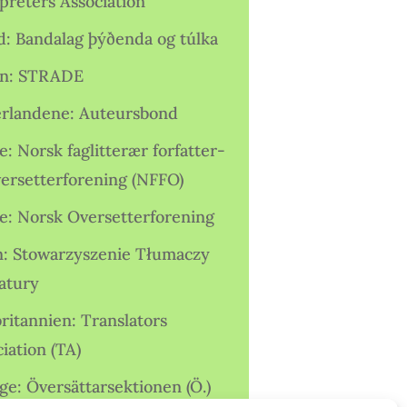
preters Association
nd: Bandalag þýðenda og túlka
ien: STRADE
rlandene: Auteursbond
: Norsk faglitterær forfatter-
versetterforening (NFFO)
e: Norsk Oversetterforening
n: Stowarzyszenie Tłumaczy
ratury
ritannien: Translators
iation (TA)
ge: Översättarsektionen (Ö.)