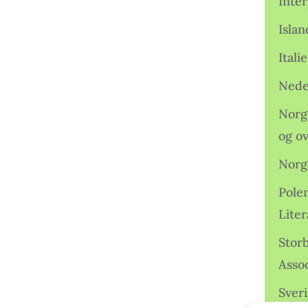
Inter
Isla
Ital
Nede
Norge
og o
Norg
Pole
Lite
Storb
Assoc
Sveri