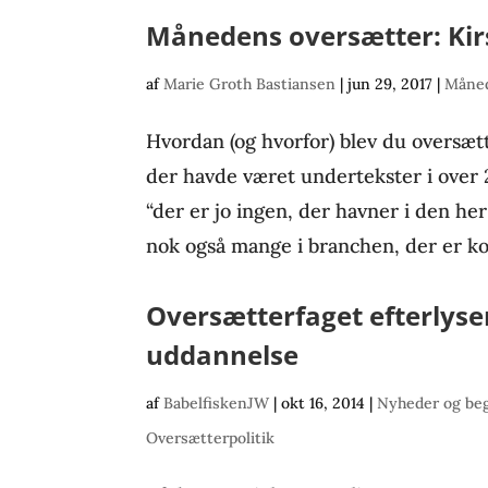
Månedens oversætter: Kir
af
Marie Groth Bastiansen
|
jun 29, 2017
|
Måned
Hvordan (og hvorfor) blev du oversæt
der havde været undertekster i over 2
“der er jo ingen, der havner i den he
nok også mange i branchen, der er ko
Oversætterfaget efterlyse
uddannelse
af
BabelfiskenJW
|
okt 16, 2014
|
Nyheder og be
Oversætterpolitik