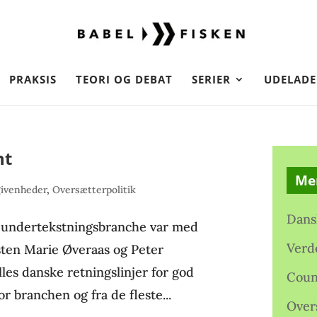
PRAKSIS
TEORI OG DEBAT
SERIER
UDELADE
nt
Me
ivenheder
,
Oversætterpolitik
Dans
 undertekstningsbranche var med
Verd
irsten Marie Øveraas og Peter
les danske retningslinjer for god
Coun
 branchen og fra de fleste...
Over