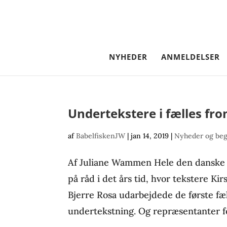
NYHEDER
ANMELDELSER
Undertekstere i fælles fro
af
BabelfiskenJW
|
jan 14, 2019
|
Nyheder og beg
Af Juliane Wammen Hele den danske
på råd i det års tid, hvor tekstere K
Bjerre Rosa udarbejdede de første fæl
undertekstning. Og repræsentanter for