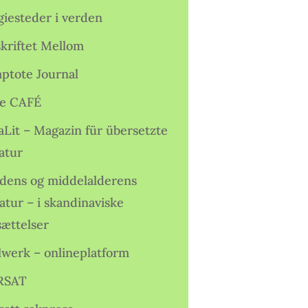
giesteder i verden
skriftet Mellom
ptote Journal
e CAFÉ
aLit – Magazin für übersetzte
atur
idens og middelalderens
ratur – i skandinaviske
sættelser
lwerk – onlineplatform
RSAT