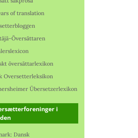
satt sakprosa
ars of translation
setterbloggen
täjä-Översättaren
lerslexicon
skt översättarlexikon
k Oversetterleksikon
ersheimer Übersetzerlexikon
rsætterforeninger i
rden
ark: Dansk