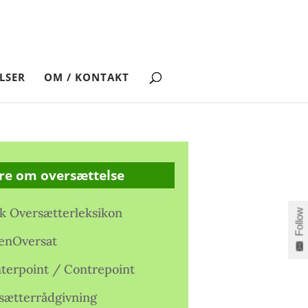
LSER
OM / KONTAKT
re om oversættelse
k Oversætterleksikon
Follow
enOversat
terpoint / Contrepoint
sætterrådgivning