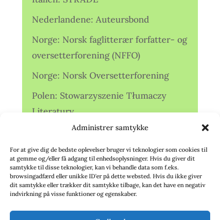
Nederlandene: Auteursbond
Norge: Norsk faglitterær forfatter- og
oversetterforening (NFFO)
Norge: Norsk Oversetterforening
Polen: Stowarzyszenie Tłumaczy
Literatury
Administrer samtykke
Storbritannien: Translators
Association (TA)
For at give dig de bedste oplevelser bruger vi teknologier som cookies til
at gemme og/eller få adgang til enhedsoplysninger. Hvis du giver dit
Sverige: Översättarsektionen (Ö.)
samtykke til disse teknologier, kan vi behandle data som f.eks.
browsingadfærd eller unikke ID'er på dette websted. Hvis du ikke giver
dit samtykke eller trækker dit samtykke tilbage, kan det have en negativ
Sverige: Översättarcentrum (ÖC)
indvirkning på visse funktioner og egenskaber.
Tyskland: Verbands