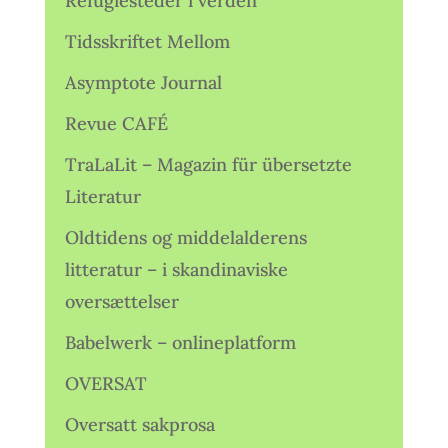
Refugiesteder i verden
Tidsskriftet Mellom
Asymptote Journal
Revue CAFÉ
TraLaLit – Magazin für übersetzte
Literatur
Oldtidens og middelalderens
litteratur – i skandinaviske
oversættelser
Babelwerk – onlineplatform
OVERSAT
Oversatt sakprosa