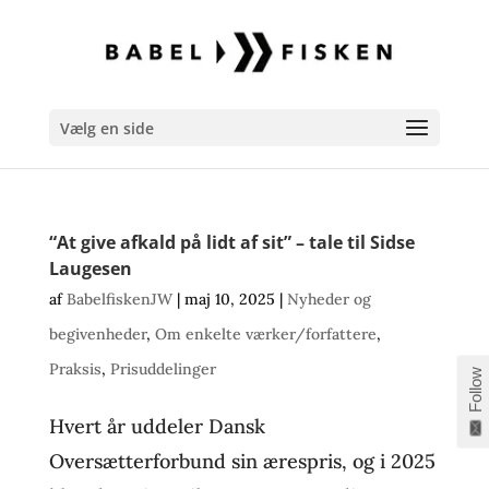
Vælg en side
“At give afkald på lidt af sit” – tale til Sidse
Laugesen
af
BabelfiskenJW
|
maj 10, 2025
|
Nyheder og
begivenheder
,
Om enkelte værker/forfattere
,
Praksis
,
Prisuddelinger
Follow
Hvert år uddeler Dansk
Oversætterforbund sin ærespris, og i 2025