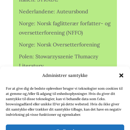
Nederlandene: Auteursbond
Norge: Norsk faglitterær forfatter- og
oversetterforening (NFFO)
Norge: Norsk Oversetterforening
Polen: Stowarzyszenie Tłumaczy
Literatury
Administrer samtykke
Storbritannien: Translators
Association (TA)
For at give dig de bedste oplevelser bruger vi teknologier som cookies til
at gemme og/eller få adgang til enhedsoplysninger. Hvis du giver dit
Sverige: Översättarsektionen (Ö.)
samtykke til disse teknologier, kan vi behandle data som f.eks.
browsingadfærd eller unikke ID'er på dette websted. Hvis du ikke giver
dit samtykke eller trækker dit samtykke tilbage, kan det have en negativ
Sverige: Översättarcentrum (ÖC)
indvirkning på visse funktioner og egenskaber.
Tyskland: Verbands