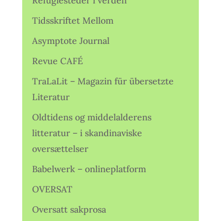
Refugiesteder i verden
Tidsskriftet Mellom
Asymptote Journal
Revue CAFÉ
TraLaLit – Magazin für übersetzte
Literatur
Oldtidens og middelalderens
litteratur – i skandinaviske
oversættelser
Babelwerk – onlineplatform
OVERSAT
Oversatt sakprosa