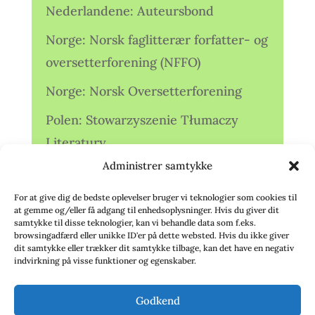
Nederlandene: Auteursbond
Norge: Norsk faglitterær forfatter- og
oversetterforening (NFFO)
Norge: Norsk Oversetterforening
Polen: Stowarzyszenie Tłumaczy
Literatury
Administrer samtykke
Storbritannien: Translators
Association (TA)
For at give dig de bedste oplevelser bruger vi teknologier som cookies til
at gemme og/eller få adgang til enhedsoplysninger. Hvis du giver dit
Sverige: Översättarsektionen (Ö.)
samtykke til disse teknologier, kan vi behandle data som f.eks.
browsingadfærd eller unikke ID'er på dette websted. Hvis du ikke giver
dit samtykke eller trækker dit samtykke tilbage, kan det have en negativ
Sverige: Översättarcentrum (ÖC)
indvirkning på visse funktioner og egenskaber.
Tyskland: Verbands
Godkend
deutschsprachiger Übersetzer (VdÜ)