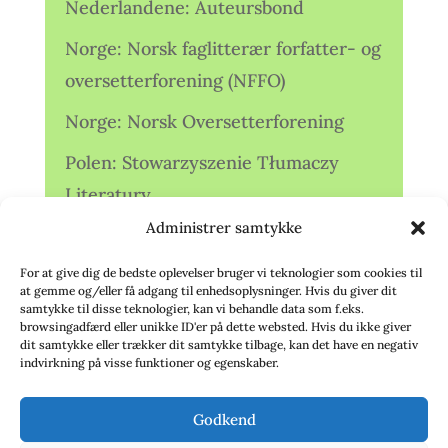
Nederlandene: Auteursbond
Norge: Norsk faglitterær forfatter- og
oversetterforening (NFFO)
Norge: Norsk Oversetterforening
Polen: Stowarzyszenie Tłumaczy
Literatury
Administrer samtykke
Storbritannien: Translators
Association (TA)
For at give dig de bedste oplevelser bruger vi teknologier som cookies til
at gemme og/eller få adgang til enhedsoplysninger. Hvis du giver dit
Sverige: Översättarsektionen (Ö.)
samtykke til disse teknologier, kan vi behandle data som f.eks.
browsingadfærd eller unikke ID'er på dette websted. Hvis du ikke giver
dit samtykke eller trækker dit samtykke tilbage, kan det have en negativ
Sverige: Översättarcentrum (ÖC)
indvirkning på visse funktioner og egenskaber.
Tyskland: Verbands
Godkend
deutschsprachiger Übersetzer (VdÜ)