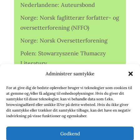
Nederlandene: Auteursbond
Norge: Norsk faglitterær forfatter- og
oversetterforening (NFFO)
Norge: Norsk Oversetterforening
Polen: Stowarzyszenie Tłumaczy
Literatury
Administrer samtykke
Storbritannien: Translators
Association (TA)
For at give dig de bedste oplevelser bruger vi teknologier som cookies til
at gemme og/eller få adgang til enhedsoplysninger. Hvis du giver dit
Sverige: Översättarsektionen (Ö.)
samtykke til disse teknologier, kan vi behandle data som f.eks.
browsingadfærd eller unikke ID'er på dette websted. Hvis du ikke giver
dit samtykke eller trækker dit samtykke tilbage, kan det have en negativ
Sverige: Översättarcentrum (ÖC)
indvirkning på visse funktioner og egenskaber.
Tyskland: Verbands
Godkend
deutschsprachiger Übersetzer (VdÜ)