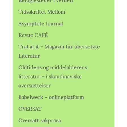
Refugiesteder i verden
Tidsskriftet Mellom
Asymptote Journal
Revue CAFÉ
TraLaLit – Magazin für übersetzte
Literatur
Oldtidens og middelalderens
litteratur – i skandinaviske
oversættelser
Babelwerk – onlineplatform
OVERSAT
Oversatt sakprosa