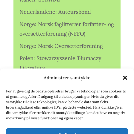
Nederlandene: Auteursbond
Norge: Norsk faglitterær forfatter- og
oversetterforening (NFFO)
Norge: Norsk Oversetterforening
Polen: Stowarzyszenie Tłumaczy
Literatury
Administrer samtykke
Storbritannien: Translators
Association (TA)
For at give dig de bedste oplevelser bruger vi teknologier som cookies til
at gemme og/eller få adgang til enhedsoplysninger. Hvis du giver dit
Sverige: Översättarsektionen (Ö.)
samtykke til disse teknologier, kan vi behandle data som f.eks.
browsingadfærd eller unikke ID'er på dette websted. Hvis du ikke giver
dit samtykke eller trækker dit samtykke tilbage, kan det have en negativ
Sverige: Översättarcentrum (ÖC)
indvirkning på visse funktioner og egenskaber.
Tyskland: Verbands