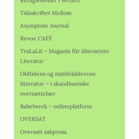
Refugiesteder i verden
Tidsskriftet Mellom
Asymptote Journal
Revue CAFÉ
TraLaLit – Magazin für übersetzte
Literatur
Oldtidens og middelalderens
litteratur – i skandinaviske
oversættelser
Babelwerk – onlineplatform
OVERSAT
Oversatt sakprosa