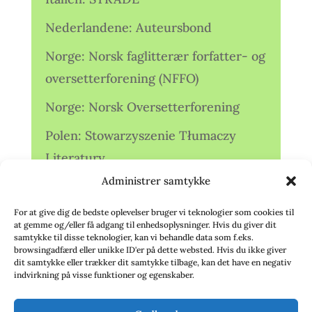
Nederlandene: Auteursbond
Norge: Norsk faglitterær forfatter- og
oversetterforening (NFFO)
Norge: Norsk Oversetterforening
Polen: Stowarzyszenie Tłumaczy
Literatury
Administrer samtykke
Storbritannien: Translators
Association (TA)
For at give dig de bedste oplevelser bruger vi teknologier som cookies til
at gemme og/eller få adgang til enhedsoplysninger. Hvis du giver dit
Sverige: Översättarsektionen (Ö.)
samtykke til disse teknologier, kan vi behandle data som f.eks.
browsingadfærd eller unikke ID'er på dette websted. Hvis du ikke giver
dit samtykke eller trækker dit samtykke tilbage, kan det have en negativ
Sverige: Översättarcentrum (ÖC)
indvirkning på visse funktioner og egenskaber.
Tyskland: Verbands