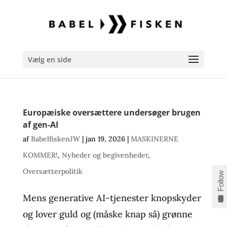
Vælg en side
Europæiske oversættere undersøger brugen
af gen-AI
af
BabelfiskenJW
|
jan 19, 2026
|
MASKINERNE
KOMMER!
,
Nyheder og begivenheder
,
Oversætterpolitik
Follow
Mens generative AI-tjenester knopskyder
og lover guld og (måske knap så) grønne