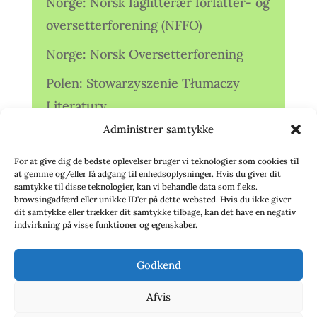
Norge: Norsk faglitterær forfatter- og
oversetterforening (NFFO)
Norge: Norsk Oversetterforening
Polen: Stowarzyszenie Tłumaczy
Literatury
Administrer samtykke
Storbritannien: Translators
Association (TA)
For at give dig de bedste oplevelser bruger vi teknologier som cookies til
at gemme og/eller få adgang til enhedsoplysninger. Hvis du giver dit
Sverige: Översättarsektionen (Ö.)
samtykke til disse teknologier, kan vi behandle data som f.eks.
browsingadfærd eller unikke ID'er på dette websted. Hvis du ikke giver
dit samtykke eller trækker dit samtykke tilbage, kan det have en negativ
Sverige: Översättarcentrum (ÖC)
indvirkning på visse funktioner og egenskaber.
Tyskland: Verbands
Godkend
deutschsprachiger Übersetzer (VdÜ)
Afvis