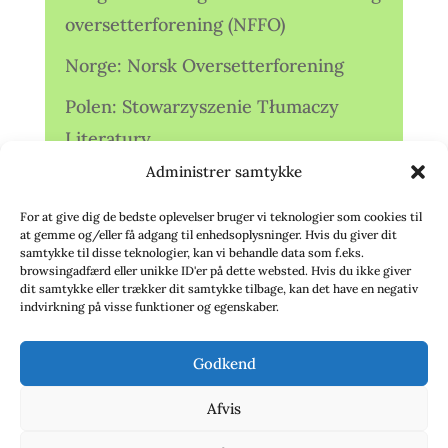
oversetterforening (NFFO)
Norge: Norsk Oversetterforening
Polen: Stowarzyszenie Tłumaczy
Literatury
Administrer samtykke
Storbritannien: Translators
Association (TA)
For at give dig de bedste oplevelser bruger vi teknologier som cookies til
at gemme og/eller få adgang til enhedsoplysninger. Hvis du giver dit
Sverige: Översättarsektionen (Ö.)
samtykke til disse teknologier, kan vi behandle data som f.eks.
browsingadfærd eller unikke ID'er på dette websted. Hvis du ikke giver
dit samtykke eller trækker dit samtykke tilbage, kan det have en negativ
Sverige: Översättarcentrum (ÖC)
indvirkning på visse funktioner og egenskaber.
Tyskland: Verbands
Godkend
deutschsprachiger Übersetzer (VdÜ)
Afvis