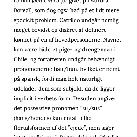
roman
Øen
Chilco
(udgivet på Aurora
Boreal), som dog også bød på et lidt mere
specielt problem. Catrileo undgår nemlig
meget bevidst og diskret at definere
kønnet på en af hovedpersonerne. Navnet
kan være både et pige- og drengenavn i
Chile, og forfatteren undgår behændigt
pronomenerne han/hun, hvilket er nemt
på spansk, fordi man helt naturligt
udelader dem som subjekt, da de ligger
implicit i verbets form. Desuden angiver
det possessive pronomen ”su/sus”
(hans/hendes) kun ental- eller
flertalsformen af det ”ejede”, men siger