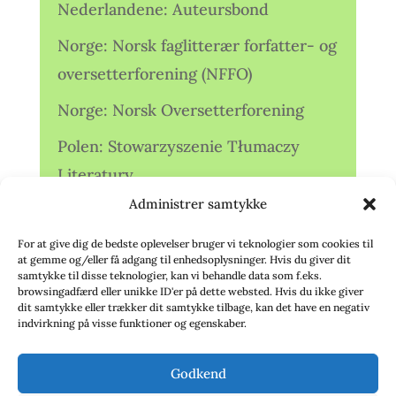
Nederlandene: Auteursbond
Norge: Norsk faglitterær forfatter- og
oversetterforening (NFFO)
Norge: Norsk Oversetterforening
Polen: Stowarzyszenie Tłumaczy
Literatury
Administrer samtykke
Storbritannien: Translators
Association (TA)
For at give dig de bedste oplevelser bruger vi teknologier som cookies til
at gemme og/eller få adgang til enhedsoplysninger. Hvis du giver dit
Sverige: Översättarsektionen (Ö.)
samtykke til disse teknologier, kan vi behandle data som f.eks.
browsingadfærd eller unikke ID'er på dette websted. Hvis du ikke giver
dit samtykke eller trækker dit samtykke tilbage, kan det have en negativ
Sverige: Översättarcentrum (ÖC)
indvirkning på visse funktioner og egenskaber.
Tyskland: Verbands
Godkend
deutschsprachiger Übersetzer (VdÜ)