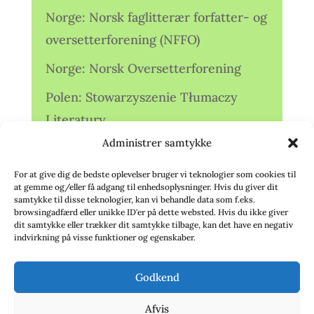
Norge: Norsk faglitterær forfatter- og
oversetterforening (NFFO)
Norge: Norsk Oversetterforening
Polen: Stowarzyszenie Tłumaczy
Literatury
Administrer samtykke
Storbritannien: Translators
Association (TA)
For at give dig de bedste oplevelser bruger vi teknologier som cookies til
at gemme og/eller få adgang til enhedsoplysninger. Hvis du giver dit
Sverige: Översättarsektionen (Ö.)
samtykke til disse teknologier, kan vi behandle data som f.eks.
browsingadfærd eller unikke ID'er på dette websted. Hvis du ikke giver
dit samtykke eller trækker dit samtykke tilbage, kan det have en negativ
Sverige: Översättarcentrum (ÖC)
indvirkning på visse funktioner og egenskaber.
Tyskland: Verbands
Godkend
deutschsprachiger Übersetzer (VdÜ)
Afvis