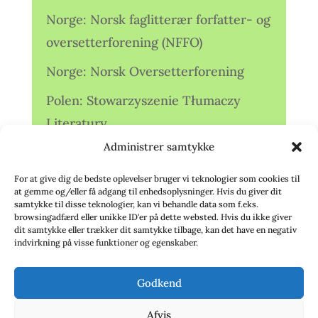
Norge: Norsk faglitterær forfatter- og
oversetterforening (NFFO)
Norge: Norsk Oversetterforening
Polen: Stowarzyszenie Tłumaczy
Literatury
Administrer samtykke
Storbritannien: Translators
Association (TA)
For at give dig de bedste oplevelser bruger vi teknologier som cookies til
at gemme og/eller få adgang til enhedsoplysninger. Hvis du giver dit
Sverige: Översättarsektionen (Ö.)
samtykke til disse teknologier, kan vi behandle data som f.eks.
browsingadfærd eller unikke ID'er på dette websted. Hvis du ikke giver
dit samtykke eller trækker dit samtykke tilbage, kan det have en negativ
Sverige: Översättarcentrum (ÖC)
indvirkning på visse funktioner og egenskaber.
Tyskland: Verbands
Godkend
deutschsprachiger Übersetzer (VdÜ)
Afvis