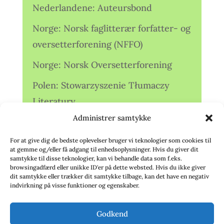
Nederlandene: Auteursbond
Norge: Norsk faglitterær forfatter- og
oversetterforening (NFFO)
Norge: Norsk Oversetterforening
Polen: Stowarzyszenie Tłumaczy
Literatury
Administrer samtykke
Storbritannien: Translators
Association (TA)
For at give dig de bedste oplevelser bruger vi teknologier som cookies til
at gemme og/eller få adgang til enhedsoplysninger. Hvis du giver dit
Sverige: Översättarsektionen (Ö.)
samtykke til disse teknologier, kan vi behandle data som f.eks.
browsingadfærd eller unikke ID'er på dette websted. Hvis du ikke giver
dit samtykke eller trækker dit samtykke tilbage, kan det have en negativ
Sverige: Översättarcentrum (ÖC)
indvirkning på visse funktioner og egenskaber.
Tyskland: Verbands
Godkend
deutschsprachiger Übersetzer (VdÜ)