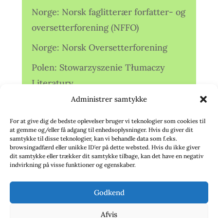
Norge: Norsk faglitterær forfatter- og
oversetterforening (NFFO)
Norge: Norsk Oversetterforening
Polen: Stowarzyszenie Tłumaczy
Literatury
Administrer samtykke
Storbritannien: Translators
Association (TA)
For at give dig de bedste oplevelser bruger vi teknologier som cookies til
at gemme og/eller få adgang til enhedsoplysninger. Hvis du giver dit
Sverige: Översättarsektionen (Ö.)
samtykke til disse teknologier, kan vi behandle data som f.eks.
browsingadfærd eller unikke ID'er på dette websted. Hvis du ikke giver
dit samtykke eller trækker dit samtykke tilbage, kan det have en negativ
Sverige: Översättarcentrum (ÖC)
indvirkning på visse funktioner og egenskaber.
Tyskland: Verbands
Godkend
deutschsprachiger Übersetzer (VdÜ)
Afvis