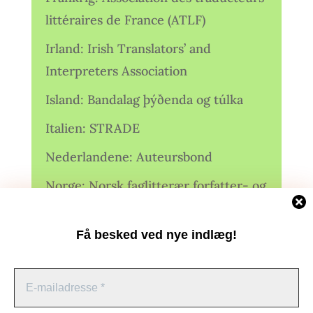
littéraires de France (ATLF)
Irland: Irish Translators’ and
Interpreters Association
Island: Bandalag þýðenda og túlka
Italien: STRADE
Nederlandene: Auteursbond
Norge: Norsk faglitterær forfatter- og
oversetterforening (NFFO)
Få besked ved nye indlæg!
Norge: Norsk Oversetterforening
Polen: Stowarzyszenie Tłumaczy
Literatury
Administrer samtykke