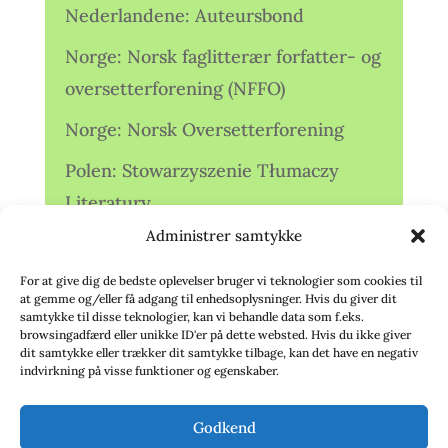
Nederlandene: Auteursbond
Norge: Norsk faglitterær forfatter- og
oversetterforening (NFFO)
Norge: Norsk Oversetterforening
Polen: Stowarzyszenie Tłumaczy
Literatury
Administrer samtykke
Storbritannien: Translators
Association (TA)
For at give dig de bedste oplevelser bruger vi teknologier som cookies til
at gemme og/eller få adgang til enhedsoplysninger. Hvis du giver dit
Sverige: Översättarsektionen (Ö.)
samtykke til disse teknologier, kan vi behandle data som f.eks.
browsingadfærd eller unikke ID'er på dette websted. Hvis du ikke giver
dit samtykke eller trækker dit samtykke tilbage, kan det have en negativ
Sverige: Översättarcentrum (ÖC)
indvirkning på visse funktioner og egenskaber.
Tyskland: Verbands
Godkend
deutschsprachiger Übersetzer (VdÜ)