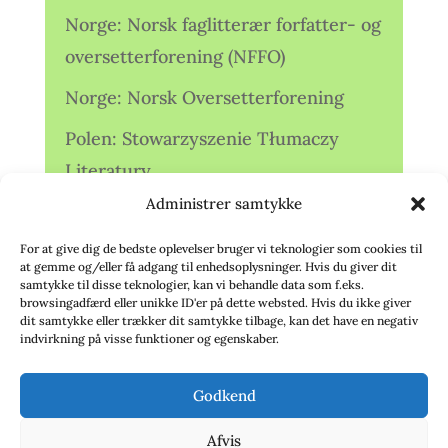
Norge: Norsk faglitterær forfatter- og
oversetterforening (NFFO)
Norge: Norsk Oversetterforening
Polen: Stowarzyszenie Tłumaczy
Literatury
Administrer samtykke
Storbritannien: Translators
Association (TA)
For at give dig de bedste oplevelser bruger vi teknologier som cookies til
at gemme og/eller få adgang til enhedsoplysninger. Hvis du giver dit
Sverige: Översättarsektionen (Ö.)
samtykke til disse teknologier, kan vi behandle data som f.eks.
browsingadfærd eller unikke ID'er på dette websted. Hvis du ikke giver
dit samtykke eller trækker dit samtykke tilbage, kan det have en negativ
Sverige: Översättarcentrum (ÖC)
indvirkning på visse funktioner og egenskaber.
Tyskland: Verbands
Godkend
deutschsprachiger Übersetzer (VdÜ)
Afvis