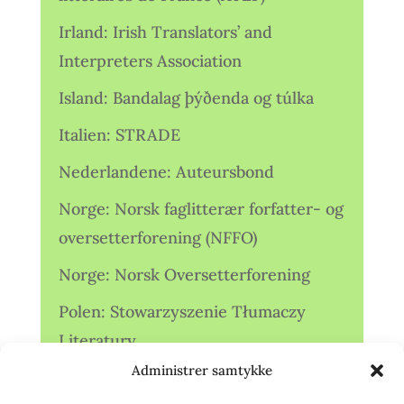
Irland: Irish Translators’ and
Interpreters Association
Island: Bandalag þýðenda og túlka
Italien: STRADE
Nederlandene: Auteursbond
Norge: Norsk faglitterær forfatter- og
oversetterforening (NFFO)
Norge: Norsk Oversetterforening
Polen: Stowarzyszenie Tłumaczy
Literatury
Administrer samtykke
Storbritannien: Translators