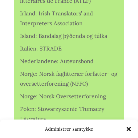
littéraires de France (ATLF)
Irland: Irish Translators’ and
Interpreters Association
Island: Bandalag þýðenda og túlka
Italien: STRADE
Nederlandene: Auteursbond
Norge: Norsk faglitterær forfatter- og
oversetterforening (NFFO)
Norge: Norsk Oversetterforening
Polen: Stowarzyszenie Tłumaczy
Literatury
Administrer samtykke
Storbritannien: Translators