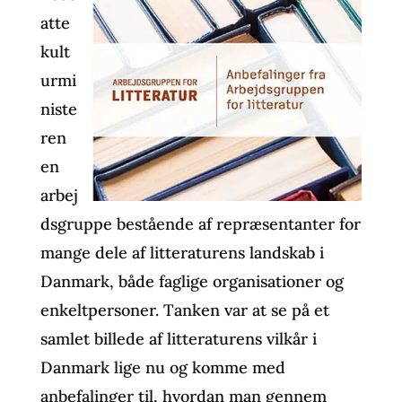
atte
kult
urmi
niste
ren
en
arbej
dsgruppe bestående af repræsentanter for
mange dele af litteraturens landskab i
Danmark, både faglige organisationer og
enkeltpersoner. Tanken var at se på et
samlet billede af litteraturens vilkår i
Danmark lige nu og komme med
anbefalinger til, hvordan man gennem