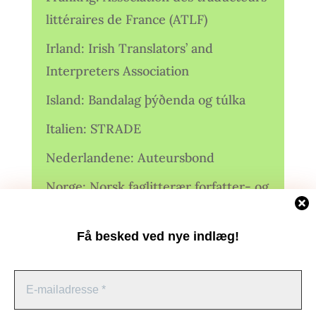
littéraires de France (ATLF)
Irland: Irish Translators’ and
Interpreters Association
Island: Bandalag þýðenda og túlka
Italien: STRADE
Nederlandene: Auteursbond
Norge: Norsk faglitterær forfatter- og
oversetterforening (NFFO)
Få besked ved nye indlæg!
Norge: Norsk Oversetterforening
Polen: Stowarzyszenie Tłumaczy
Literatury
Administrer samtykke