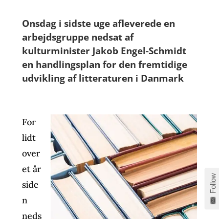
Onsdag i sidste uge afleverede en
arbejdsgruppe nedsat af
kulturminister Jakob Engel-Schmidt
en handlingsplan for den fremtidige
udvikling af litteraturen i Danmark
For
lidt
over
et år
Follow
side
n
neds