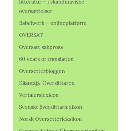
litteratur – i skandinaviske
oversættelser
Babelwerk – onlineplatform
OVERSAT
Oversatt sakprosa
60 years of translation
Oversetterbloggen
Kääntäjä-Översättaren
Vertalerslexicon
Svenskt översättarlexikon
Norsk Oversetterleksikon
Germersheimer Übersetzerlexikon