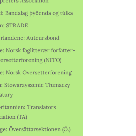
preters Association
nd: Bandalag þýðenda og túlka
ien: STRADE
rlandene: Auteursbond
: Norsk faglitterær forfatter-
versetterforening (NFFO)
e: Norsk Oversetterforening
n: Stowarzyszenie Tłumaczy
ratury
ritannien: Translators
iation (TA)
ge: Översättarsektionen (Ö.)