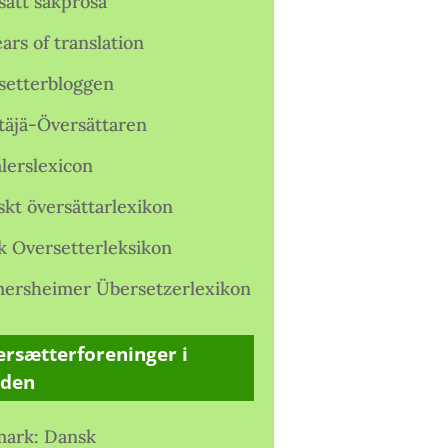
satt sakprosa
ars of translation
setterbloggen
täjä-Översättaren
lerslexicon
skt översättarlexikon
k Oversetterleksikon
ersheimer Übersetzerlexikon
rsætterforeninger i
rden
ark: Dansk