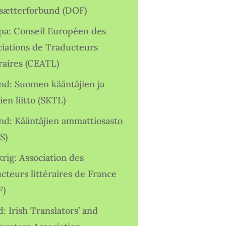
sætterforbund (DOF)
pa: Conseil Européen des
ciations de Traducteurs
raires (CEATL)
and: Suomen kääntäjien ja
ien liitto (SKTL)
and: Kääntäjien ammattiosasto
S)
rig: Association des
cteurs littéraires de France
F)
d: Irish Translators’ and