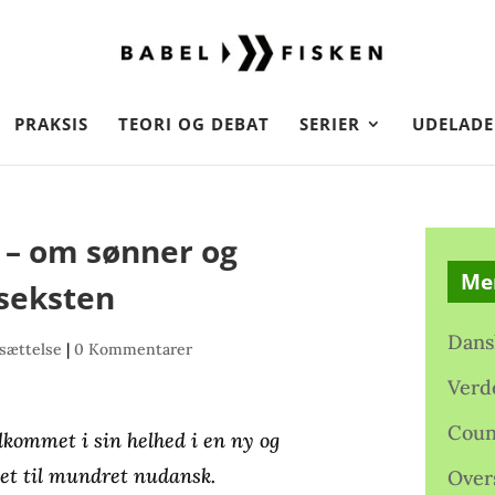
PRAKSIS
TEORI OG DEBAT
SERIER
UDELADE
I – om sønner og
Me
 seksten
Dans
sættelse
|
0 Kommentarer
Verd
Coun
dkommet i sin helhed i en ny og
det til mundret nudansk.
Over