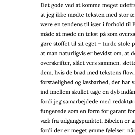
Det gode ved at komme meget udefra,
at jeg ikke mødte teksten med stor ær
være en tendens til især i forhold til
måde at møde en tekst på som oversæt
gøre stoffet til sit eget – turde stole
at man naturligvis er bevidst om, at d
overskrifter, slået vers sammen, slett
dem, hvis de brød med tekstens flow, 
forståelighed og læsbarhed, der har 
ind imellem skullet tage en dyb indå
fordi jeg samarbejdede med redaktør
fungerede som en form for garant for,
væk fra udgangspunktet. Bibelen er a
fordi der er meget ømme følelser, når