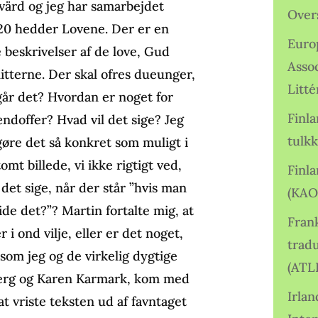
ärd og jeg har samarbejdet
Over
20 hedder Lovene. Der er en
Euro
beskrivelser af de love, Gud
Asso
litterne. Der skal ofres dueunger,
Litté
år det? Hvordan er noget for
Finl
ndoffer? Hvad vil det sige? Jeg
tulkk
t gøre det så konkret som muligt i
omt billede, vi ikke rigtigt ved,
Finl
 det sige, når der står ”hvis man
(KAO
de det?”? Martin fortalte mig, at
Frank
 i ond vilje, eller er det noget,
tradu
om jeg og de virkelig dygtige
(ATL
berg og Karen Karmark, kom med
Irlan
at vriste teksten ud af favntaget