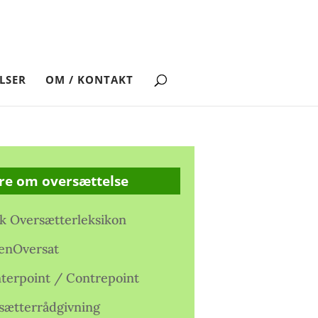
LSER
OM / KONTAKT
re om oversættelse
k Oversætterleksikon
enOversat
terpoint / Contrepoint
sætterrådgivning