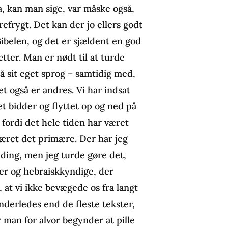
 kan man sige, var måske også,
efrygt. Det kan der jo ellers godt
 Bibelen, og det er sjældent en god
ter. Man er nødt til at turde
 på sit eget sprog – samtidig med,
et også er andres. Vi har indsat
et bidder og flyttet op og ned på
fordi det hele tiden har været
været det primære. Der har jeg
nding, men jeg turde gøre det,
er og hebraiskkyndige, der
 at vi ikke bevægede os fra langt
nderledes end de fleste tekster,
 man for alvor begynder at pille