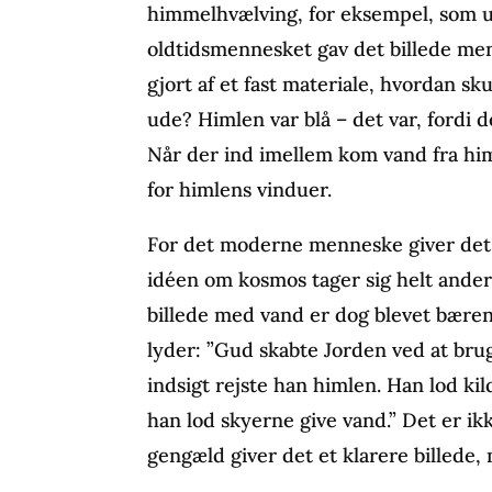
himmelhvælving, for eksempel, som 
oldtidsmennesket gav det billede men
gjort af et fast materiale, hvordan s
ude? Himlen var blå – det var, fordi 
Når der ind imellem kom vand fra him
for himlens vinduer.
For det moderne menneske giver det 
idéen om kosmos tager sig helt ande
billede med vand er dog blevet bæren
lyder: ”Gud skabte Jorden ved at brug
indsigt rejste han himlen. Han lod ki
han lod skyerne give vand.” Det er ikk
gengæld giver det et klarere billede,