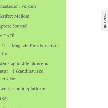
giesteder i verden
Follow
skriftet Mellom
ptote Journal
e CAFÉ
aLit – Magazin für übersetzte
atur
idens og middelalderens
ratur – i skandinaviske
sættelser
lwerk – onlineplatform
RSAT