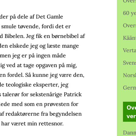
Over
60 ye
der på dele af Det Gamle
Over
 smule tøvende, fordi det er
Bibelen. Jeg fik en børnebibel af
Kään
 den elskede jeg og læste mange
Verta
, men jeg er på ingen måde
Sven
ig ved at tage opgaven på mig,
en fordel. Så kunne jeg være den,
Nors
e teologiske eksperter, jeg
Germ
alerør for sekstenårige Patrick
ejdede med som en prøvesten for
Ove
e af redaktørerne fra begyndelsen
ve
t har været min rettesnor.
Danm