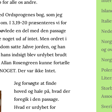
Inter
 for alle os andre.
Isla
med Ordsprogenes bog, som jeg
Ital
m. I 3,19-20 præsenteres vi for
 bøvlede en del med den passage
Nede
 noget ud af intet. Men ordret i
Norge
isdom satte Jahve jorden, og han
og o
 hans indsigt blev urdybet brudt
Norg
 Allan Rosengreen kunne fortælle
Pole
 NOGET. Der var ikke Intet.
Lite
Jeg forsøgte at finde
Storb
hoved og hale på, hvad der
Assoc
foregik i den passage.
Sveri
Hvad er urdybet for