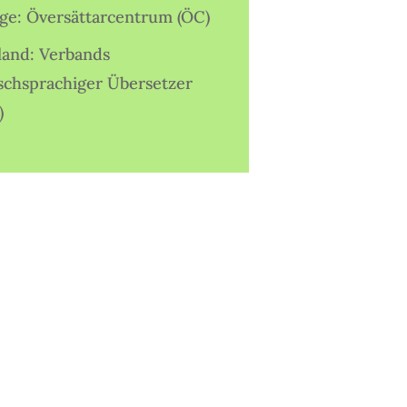
ige: Översättarcentrum (ÖC)
land: Verbands
schsprachiger Übersetzer
)