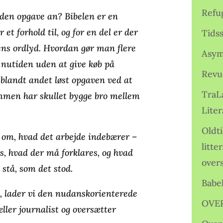
Refu
den opgave an? Bibelen er en
 et forhold til, og for en del er der
Tids
 dens ordlyd. Hvordan gør man flere
Asym
r nutiden uden at give køb på
Revu
 blandt andet løst opgaven ved at
TraL
ammen har skullet bygge bro mellem
Liter
Oldt
dt om, hvad det arbejde indebærer –
litte
, hvad der må forklares, og hvad
over
 stå, som det stod.
Babe
g, lader vi den nudanskorienterede
OVE
ller journalist og oversætter