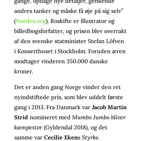
gange, opdage nye detaljer, genkende
andres tanker og måske få øje på sig selv”
(
Norden.org
). Roskifte er illustrator og
billedbogsforfatter, og prisen blev overrakt
af den svenske statminister Stefan Löfven
i Konserthuset i Stockholm. Foruden æren
modtager vinderen 350.000 danske
kroner.
Det er anden gang Norge vinder den ret
nyindstiftede pris, som blev uddelt første
gang i 2013. Fra Danmark var
Jacob Martin
Strid
nomineret med
Mumbo Jumbo bliver
kæmpestor
(Gyldendal 2018), og det
samme var
Cecilie Eken
s
Styrke.