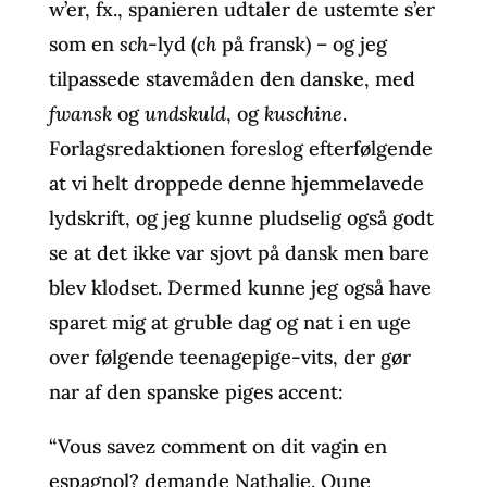
w’er, fx., spanieren udtaler de ustemte s’er
som en
sch
-lyd (
ch
på fransk) – og jeg
tilpassede stavemåden den danske, med
fwansk
og
undskuld
, og
kuschine
.
Forlagsredaktionen foreslog efterfølgende
at vi helt droppede denne hjemmelavede
lydskrift, og jeg kunne pludselig også godt
se at det ikke var sjovt på dansk men bare
blev klodset. Dermed kunne jeg også have
sparet mig at gruble dag og nat i en uge
over følgende teenagepige-vits, der gør
nar af den spanske piges accent:
“Vous savez comment on dit vagin en
espagnol? demande Nathalie. Oune