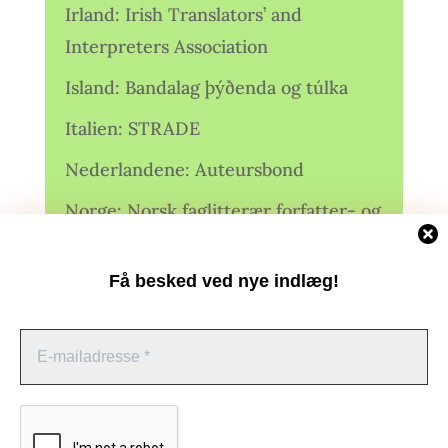
Irland: Irish Translators’ and
Interpreters Association
Island: Bandalag þýðenda og túlka
Italien: STRADE
Nederlandene: Auteursbond
Norge: Norsk faglitterær forfatter- og
oversetterforening (NFFO)
Få besked ved nye indlæg!
Norge: Norsk Oversetterforening
Polen: Stowarzyszenie Tłumaczy
Literatury
Administrer samtykke
Storbritannien: Translators
Association (TA)
For at give dig de bedste oplevelser bruger vi teknologier som cookies til