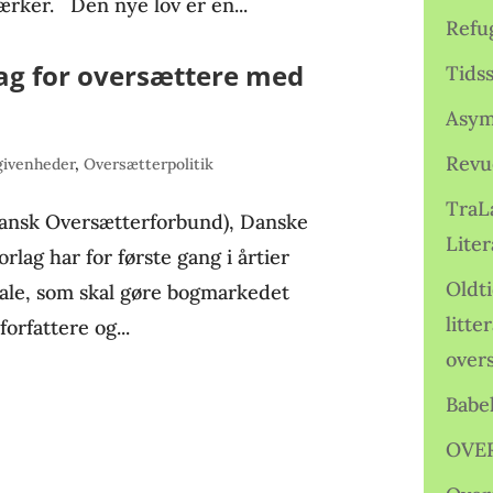
værker. Den nye lov er en...
Refu
ag for oversættere med
Tids
Asym
Revu
givenheder
,
Oversætterpolitik
TraL
Dansk Oversætterforbund), Danske
Liter
lag har for første gang i årtier
Oldt
ftale, som skal gøre bogmarkedet
litte
orfattere og...
over
Babe
OVE