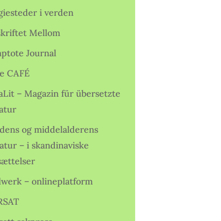
giesteder i verden
skriftet Mellom
ptote Journal
e CAFÉ
aLit – Magazin für übersetzte
atur
idens og middelalderens
ratur – i skandinaviske
sættelser
lwerk – onlineplatform
RSAT