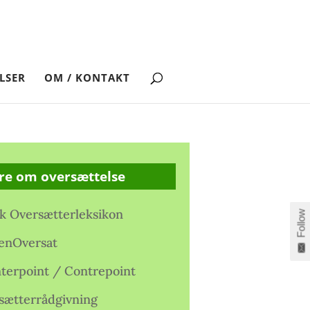
LSER
OM / KONTAKT
re om oversættelse
k Oversætterleksikon
Follow
enOversat
terpoint / Contrepoint
sætterrådgivning