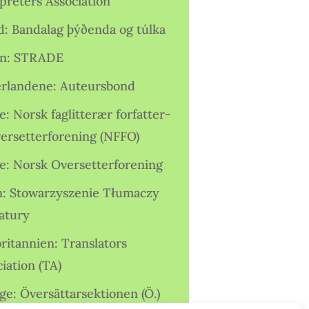
preters Association
nd: Bandalag þýðenda og túlka
ien: STRADE
rlandene: Auteursbond
: Norsk faglitterær forfatter-
versetterforening (NFFO)
e: Norsk Oversetterforening
n: Stowarzyszenie Tłumaczy
ratury
ritannien: Translators
iation (TA)
ge: Översättarsektionen (Ö.)