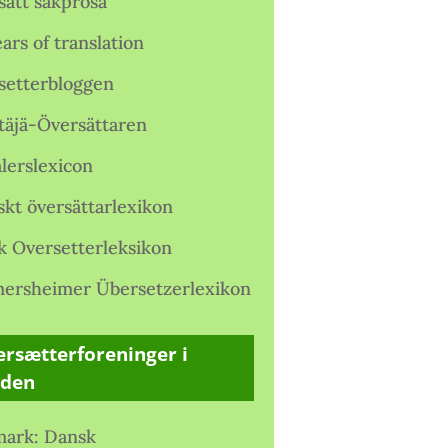
satt sakprosa
ars of translation
setterbloggen
täjä-Översättaren
lerslexicon
skt översättarlexikon
k Oversetterleksikon
ersheimer Übersetzerlexikon
rsætterforeninger i
rden
ark: Dansk