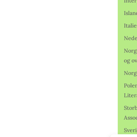
Inter
Isla
Ital
Nede
Norge
og o
Norg
Pole
Lite
Storb
Assoc
Sveri