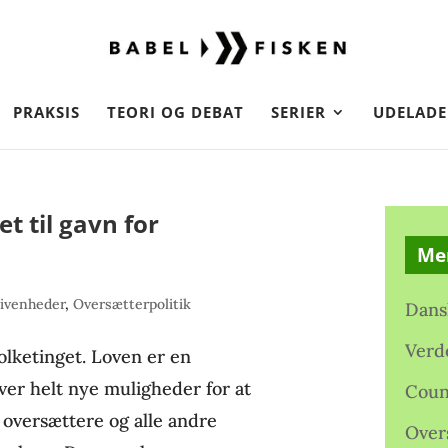
PRAKSIS
TEORI OG DEBAT
SERIER
UDELADE
t til gavn for
Me
ivenheder
,
Oversætterpolitik
Dans
Verd
Folketinget. Loven er en
ver helt nye muligheder for at
Coun
 oversættere og alle andre
Over