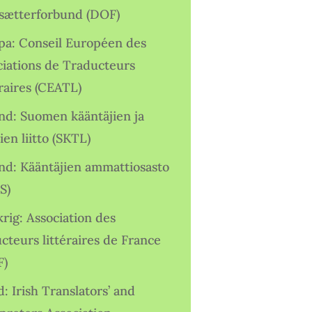
sætterforbund (DOF)
pa: Conseil Européen des
ciations de Traducteurs
raires (CEATL)
and: Suomen kääntäjien ja
ien liitto (SKTL)
and: Kääntäjien ammattiosasto
S)
rig: Association des
cteurs littéraires de France
F)
d: Irish Translators’ and