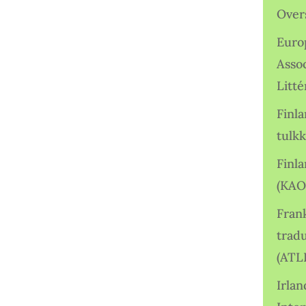
Over
Euro
Asso
Litté
Finl
tulkk
Finl
(KAO
Frank
tradu
(ATL
Irlan