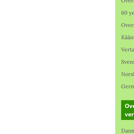
Over
60 ye
Over
Kään
Verta
Sven
Nors
Germ
Ove
ve
Danm