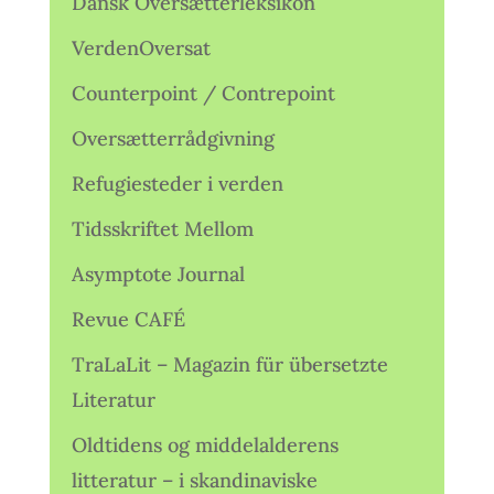
Dansk Oversætterleksikon
VerdenOversat
Counterpoint / Contrepoint
Oversætterrådgivning
Refugiesteder i verden
Tidsskriftet Mellom
Asymptote Journal
Revue CAFÉ
TraLaLit – Magazin für übersetzte
Literatur
Oldtidens og middelalderens
litteratur – i skandinaviske