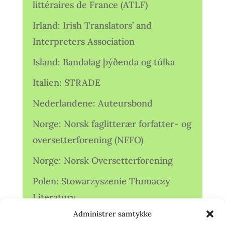
littéraires de France (ATLF)
Irland: Irish Translators’ and
Interpreters Association
Island: Bandalag þýðenda og túlka
Italien: STRADE
Nederlandene: Auteursbond
Norge: Norsk faglitterær forfatter- og
oversetterforening (NFFO)
Norge: Norsk Oversetterforening
Polen: Stowarzyszenie Tłumaczy
Literatury
Administrer samtykke
Storbritannien: Translators