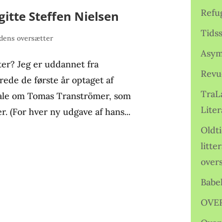
Refu
itte Steffen Nielsen
Tids
ens oversætter
Asym
ter? Jeg er uddannet fra
Revu
erede de første år optaget af
TraL
ciale om Tomas Tranströmer, som
Liter
. (For hver ny udgave af hans...
Oldt
litte
over
Babe
OVE