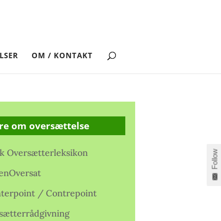
LSER
OM / KONTAKT
re om oversættelse
k Oversætterleksikon
Follow
enOversat
terpoint / Contrepoint
sætterrådgivning