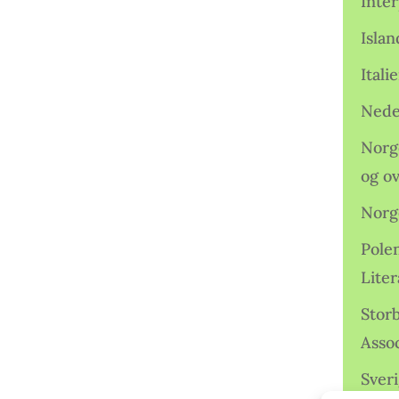
Inter
Isla
Ital
Nede
Norge
og o
Norg
Pole
Lite
Storb
Assoc
Sveri