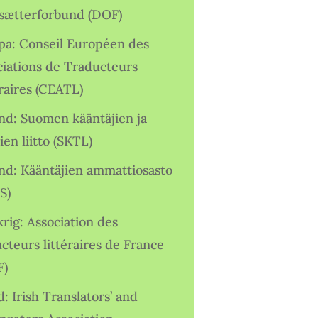
sætterforbund (DOF)
pa: Conseil Européen des
ciations de Traducteurs
raires (CEATL)
and: Suomen kääntäjien ja
ien liitto (SKTL)
and: Kääntäjien ammattiosasto
S)
rig: Association des
cteurs littéraires de France
F)
d: Irish Translators’ and