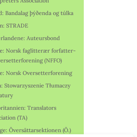
preters Association
nd: Bandalag þýðenda og túlka
ien: STRADE
rlandene: Auteursbond
: Norsk faglitterær forfatter-
versetterforening (NFFO)
e: Norsk Oversetterforening
n: Stowarzyszenie Tłumaczy
ratury
ritannien: Translators
iation (TA)
ge: Översättarsektionen (Ö.)