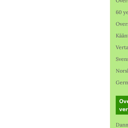
Over
60 ye
Over
Kään
Verta
Sven
Nors
Germ
Ove
ve
Danm