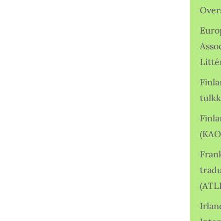
Over
Euro
Asso
Litté
Finl
tulkk
Finl
(KAO
Frank
tradu
(ATL
Irlan