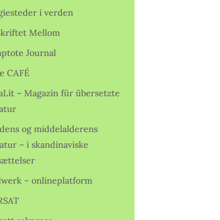
giesteder i verden
skriftet Mellom
ptote Journal
e CAFÉ
aLit – Magazin für übersetzte
atur
idens og middelalderens
ratur – i skandinaviske
sættelser
lwerk – onlineplatform
RSAT