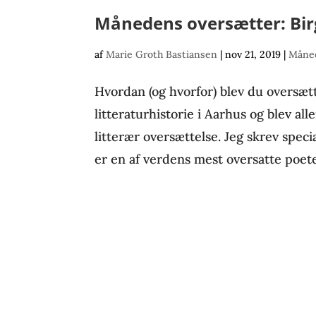
Månedens oversætter: Birg
af
Marie Groth Bastiansen
|
nov 21, 2019
|
Måned
Hvordan (og hvorfor) blev du oversæt
litteraturhistorie i Aarhus og blev all
litterær oversættelse. Jeg skrev spe
er en af verdens mest oversatte poeter