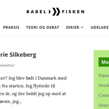
PRAKSIS
TEORI OG DEBAT
SERIER
UDELADE
ie Silkeberg
Me
ersætter
Dans
ter? Jeg blev født i Danmark med
Verd
fra starten. Jeg flyttede til
en år, og der holdt jeg op med at
Coun
rste, jeg...
Over