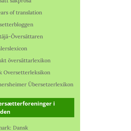
satt sakprosa
ars of translation
setterbloggen
täjä-Översättaren
lerslexicon
skt översättarlexikon
k Oversetterleksikon
ersheimer Übersetzerlexikon
rsætterforeninger i
rden
ark: Dansk