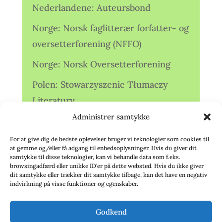
Nederlandene: Auteursbond
Norge: Norsk faglitterær forfatter- og
oversetterforening (NFFO)
Norge: Norsk Oversetterforening
Polen: Stowarzyszenie Tłumaczy
Literatury
Administrer samtykke
Storbritannien: Translators
Association (TA)
For at give dig de bedste oplevelser bruger vi teknologier som cookies til
at gemme og/eller få adgang til enhedsoplysninger. Hvis du giver dit
Sverige: Översättarsektionen (Ö.)
samtykke til disse teknologier, kan vi behandle data som f.eks.
browsingadfærd eller unikke ID'er på dette websted. Hvis du ikke giver
dit samtykke eller trækker dit samtykke tilbage, kan det have en negativ
Sverige: Översättarcentrum (ÖC)
indvirkning på visse funktioner og egenskaber.
Tyskland: Verbands
Godkend
deutschsprachiger Übersetzer (VdÜ)