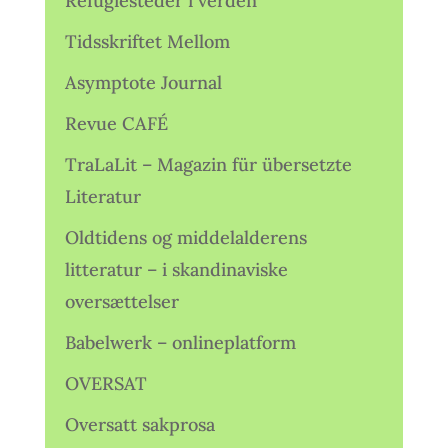
Refugiesteder i verden
Tidsskriftet Mellom
Asymptote Journal
Revue CAFÉ
TraLaLit – Magazin für übersetzte
Literatur
Oldtidens og middelalderens
litteratur – i skandinaviske
oversættelser
Babelwerk – onlineplatform
OVERSAT
Oversatt sakprosa