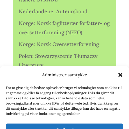
Nederlandene: Auteursbond
Norge: Norsk faglitterær forfatter- og
oversetterforening (NFFO)
Norge: Norsk Oversetterforening
Polen: Stowarzyszenie Tłumaczy
Literatury
Administrer samtykke
Storbritannien: Translators
Association (TA)
For at give dig de bedste oplevelser bruger vi teknologier som cookies til
at gemme og/eller få adgang til enhedsoplysninger. Hvis du giver dit
Sverige: Översättarsektionen (Ö.)
samtykke til disse teknologier, kan vi behandle data som f.eks.
browsingadfærd eller unikke ID'er på dette websted. Hvis du ikke giver
dit samtykke eller trækker dit samtykke tilbage, kan det have en negativ
Sverige: Översättarcentrum (ÖC)
indvirkning på visse funktioner og egenskaber.
Tyskland: Verbands