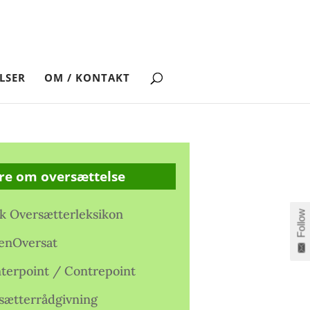
LSER
OM / KONTAKT
re om oversættelse
k Oversætterleksikon
Follow
enOversat
terpoint / Contrepoint
sætterrådgivning