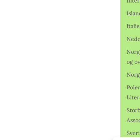
Inter
Isla
Ital
Nede
Norge
og o
Norg
Pole
Lite
Storb
Assoc
Sveri