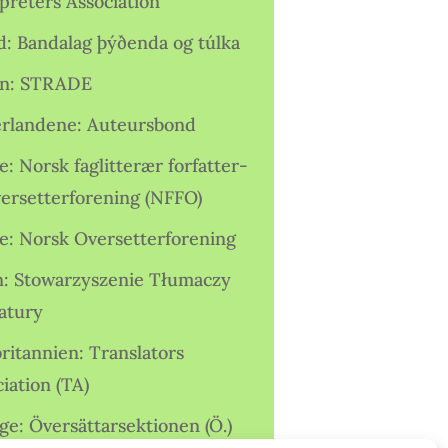
preters Association
nd: Bandalag þýðenda og túlka
ien: STRADE
rlandene: Auteursbond
: Norsk faglitterær forfatter-
versetterforening (NFFO)
e: Norsk Oversetterforening
n: Stowarzyszenie Tłumaczy
ratury
ritannien: Translators
iation (TA)
ge: Översättarsektionen (Ö.)