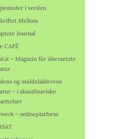
giesteder i verden
skriftet Mellom
ptote Journal
e CAFÉ
aLit – Magazin für übersetzte
atur
idens og middelalderens
ratur – i skandinaviske
sættelser
lwerk – onlineplatform
RSAT