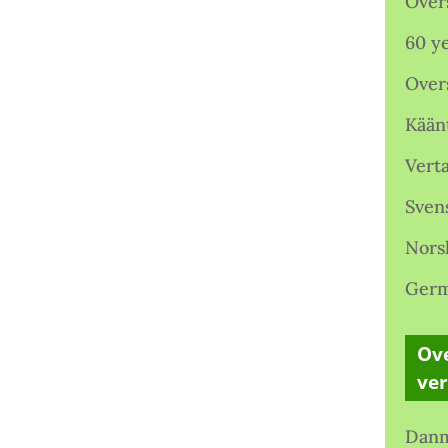
Over
60 ye
Over
Kään
Verta
Sven
Nors
Germ
Ove
ve
Danm