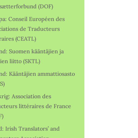
sætterforbund (DOF)
pa: Conseil Européen des
ciations de Traducteurs
raires (CEATL)
and: Suomen kääntäjien ja
ien liitto (SKTL)
and: Kääntäjien ammattiosasto
S)
rig: Association des
cteurs littéraires de France
F)
d: Irish Translators’ and