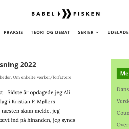
PRAKSIS
TEORI OG DEBAT
SERIER
UDELADE
sning 2022
Me
nheder
,
Om enkelte værker/forfattere
Dans
t Sidste år opdagede jeg Ali
Verd
ag i Kristian F. Møllers
d næsten skam melde, jeg
Coun
kævt ind på hinanden, jeg synes
Over