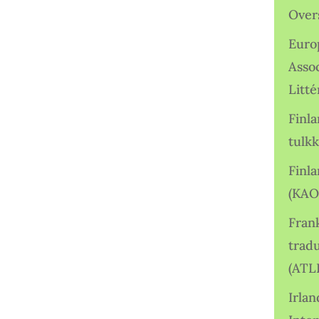
Over
Euro
Asso
Litté
Finl
tulkk
Finl
(KAO
Frank
tradu
(ATL
Irlan