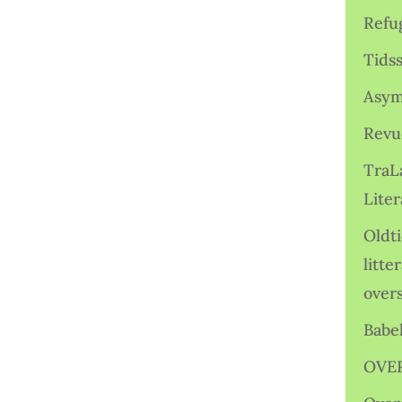
Refu
Tids
Asym
Revu
TraL
Liter
Oldt
litte
over
Babe
OVE