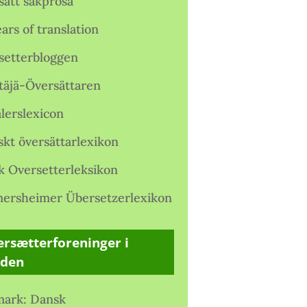
satt sakprosa
ars of translation
setterbloggen
täjä-Översättaren
lerslexicon
skt översättarlexikon
k Oversetterleksikon
ersheimer Übersetzerlexikon
rsætterforeninger i
rden
ark: Dansk