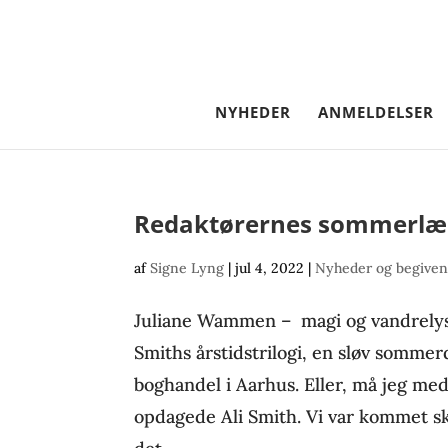
NYHEDER
ANMELDELSER
Redaktørernes sommerlæ
af
Signe Lyng
|
jul 4, 2022
|
Nyheder og begive
Juliane Wammen – magi og vandrelys
Smiths årstidstrilogi, en sløv sommerd
boghandel i Aarhus. Eller, må jeg me
opdagede Ali Smith. Vi var kommet s